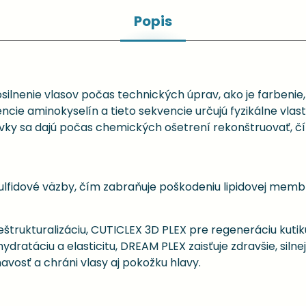
Popis
ilnenie vlasov počas technických úprav, ako je farbenie,
ncie aminokyselín a tieto sekvencie určujú fyzikálne vla
 prvky sa dajú počas chemických ošetrení rekonštruovať,
ulfidové väzby, čím zabraňuje poškodeniu lipidovej memb
rukturalizáciu, CUTICLEX 3D PLEX pre regeneráciu kutiku
dratáciu a elasticitu, DREAM PLEX zaisťuje zdravšie, silnej
mavosť a chráni vlasy aj pokožku hlavy.