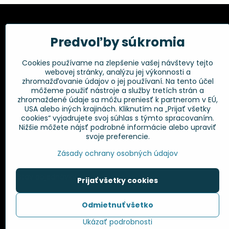
Kadernícke potreby, s.r.o.
Všetko 
Predvoľby súkromia
Fakturačné údaje:
Obchodné p
Cookies používame na zlepšenie vašej návštevy tejto
Postup pri r
Kadernícke potreby, s.r.o.
webovej stránky, analýzu jej výkonnosti a
Klincová 37
Odstúpenie 
zhromažďovanie údajov o jej používaní. Na tento účel
821 08 Bratislava
Ochrana os
môžeme použiť nástroje a služby tretích strán a
GPSR
zhromaždené údaje sa môžu preniesť k partnerom v EÚ,
+421 948 014 333
USA alebo iných krajinách. Kliknutím na „Prijať všetky
cookies“ vyjadrujete svoj súhlas s týmto spracovaním.
Nižšie môžete nájsť podrobné informácie alebo upraviť
info​@kadernickepotreby​.sk
svoje preferencie.
Objednávky
Zásady ochrany osobných údajov
Stav objednávky
Prijať všetky cookies
Odmietnuť všetko
©
2
Ukázať podrobnosti