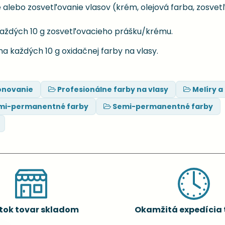
 alebo zosvetľovanie vlasov (krém, olejová farba, zosvetľ
každých 10 g zosvetľovacieho prášku/krému.
a každých 10 g oxidačnej farby na vlasy.
ónovanie
Profesionálne farby na vlasy
Melíry 
mi-permanentné farby
Semi-permanentné farby
tok tovar skladom
Okamžitá expedícia 