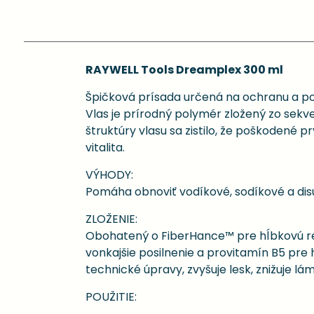
RAYWELL Tools Dreamplex 300 ml
Špičková prísada určená na ochranu a pos
Vlas je prírodný polymér zložený zo sekve
štruktúry vlasu sa zistilo, že poškodené
vitalita.
VÝHODY:
Pomáha obnoviť vodíkové, sodíkové a dis
ZLOŽENIE:
Obohatený o FiberHance™ pre hĺbkovú rešt
vonkajšie posilnenie a provitamín B5 pre hy
technické úpravy, zvyšuje lesk, znižuje lá
POUŽITIE: