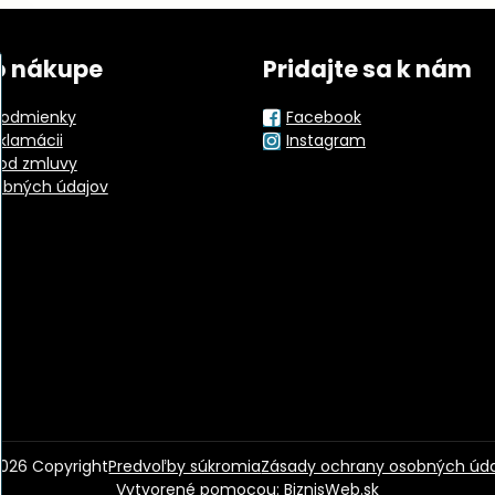
o nákupe
Pridajte sa k nám
odmienky
Facebook
eklamácii
Instagram
od zmluvy
obných údajov
026
Copyright
Predvoľby súkromia
Zásady ochrany osobných úd
Vytvorené pomocou:
BiznisWeb.sk