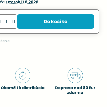
ňa:
Utorok
11.8.2026
Do košíka
učenia
Okamžitá distribúcia
Doprava nad 80 Eur
zdarma