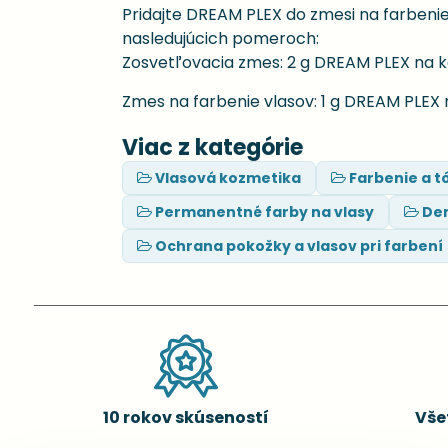
Pridajte DREAM PLEX do zmesi na farbenie
nasledujúcich pomeroch:
Zosvetľovacia zmes: 2 g DREAM PLEX na 
Zmes na farbenie vlasov: 1 g DREAM PLEX n
Viac z kategórie
Vlasová kozmetika
Farbenie a t
Permanentné farby na vlasy
De
Ochrana pokožky a vlasov pri farbení
10 rokov skúseností
Vše