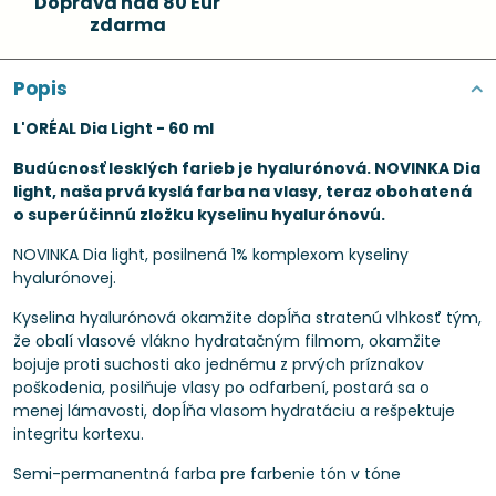
Doprava nad 80 Eur
zdarma
Popis
L'ORÉAL Dia Light - 60 ml
Budúcnosť lesklých farieb je hyalurónová. NOVINKA Dia
light, naša prvá kyslá farba na vlasy, teraz obohatená
o superúčinnú zložku kyselinu hyalurónovú.
NOVINKA Dia light, posilnená 1% komplexom kyseliny
hyalurónovej.
Kyselina hyalurónová okamžite dopĺňa stratenú vlhkosť tým,
že obalí vlasové vlákno hydratačným filmom, okamžite
bojuje proti suchosti ako jednému z prvých príznakov
poškodenia, posilňuje vlasy po odfarbení, postará sa o
menej lámavosti, dopĺňa vlasom hydratáciu a rešpektuje
integritu kortexu.
Semi-permanentná farba pre farbenie tón v tóne