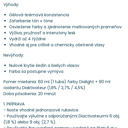
Výhody:
Gélová-krémová konzistencia
Zafarbenie tón v tóne
Osvieženie farby a zjednotenie melírovaných prameňov
Výživa, pružnosť a intenzívny lesk
Vydrží až 4 týždne
Vhodné aj pre citlivé a chemicky ošetrené vlasy
Nevýhody:
Nulové krytie šedín a bielych vlasov
Farba sa postupne vymýva
Pomer miešania: 60 ml (1 tuba) farby Dialight + 90 ml
oxidantu Diaktivateur (1,8% / 2,7% / 4,5%)
Doba pôsobenia: 20 minút
1. PRÍPRAVA
- Noste vhodné jednorazové rukavice.
- Používajte výlučne s odporúčanými Diactivateurmi 6 obj.
(1,8 %) alebo 9 obj. (2,7 %).