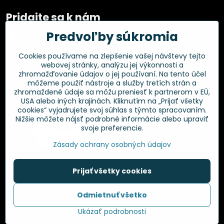
Pridajte sa k nám
Predvoľby súkromia
Facebook
Instagram
Cookies používame na zlepšenie vašej návštevy tejto
webovej stránky, analýzu jej výkonnosti a
Overené zákazníkmi
zhromažďovanie údajov o jej používaní. Na tento účel
môžeme použiť nástroje a služby tretích strán a
zhromaždené údaje sa môžu preniesť k partnerom v EÚ,
USA alebo iných krajinách. Kliknutím na „Prijať všetky
cookies“ vyjadrujete svoj súhlas s týmto spracovaním.
Nižšie môžete nájsť podrobné informácie alebo upraviť
svoje preferencie.
Zásady ochrany osobných údajov
Prijať všetky cookies
Odmietnuť všetko
©
2026
Copyright
Predvoľby súkromia
Zásady ochrany osobných údajov
Ukázať podrobnosti
Vytvorené pomocou:
BiznisWeb.sk