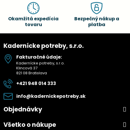
Okamžitá expedícia
Bezpečný nákup a
tovaru
platba
Kadernícke potreby, s.r.o.
Fakturačné údaje:
Kadernícke potreby, s.r.o.
Klincová 37
821 08 Bratislava
+421 948 014 333
info​@kadernickepotreby​.sk
Objednávky
Všetko o nákupe