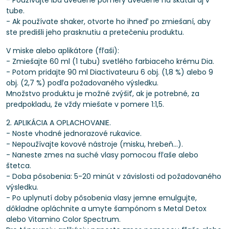
- Používajte iba uvedené pomery uvedené na škatuli aj v
tube.
- Ak používate shaker, otvorte ho ihneď po zmiešaní, aby
ste predišli jeho prasknutiu a pretečeniu produktu.
V miske alebo aplikátore (fľaši):
- Zmiešajte 60 ml (1 tubu) svetlého farbiaceho krému Dia.
- Potom pridajte 90 ml Diactivateuru 6 obj. (1,8 %) alebo 9
obj. (2,7 %) podľa požadovaného výsledku.
Množstvo produktu je možné zvýšiť, ak je potrebné, za
predpokladu, že vždy miešate v pomere 1:1,5.
2. APLIKÁCIA A OPLACHOVANIE.
- Noste vhodné jednorazové rukavice.
- Nepoužívajte kovové nástroje (misku, hrebeň...).
- Naneste zmes na suché vlasy pomocou fľaše alebo
štetca.
- Doba pôsobenia: 5-20 minút v závislosti od požadovaného
výsledku.
- Po uplynutí doby pôsobenia vlasy jemne emulgujte,
dôkladne opláchnite a umyte šampónom s Metal Detox
alebo Vitamino Color Spectrum.