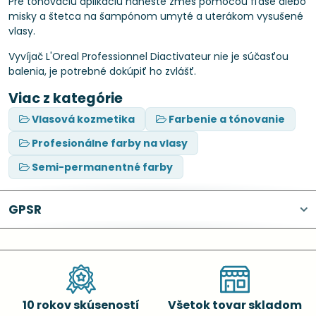
Pre tónovaciu aplikáciu naneste zmes pomocou fľaše alebo
misky a štetca na šampónom umyté a uterákom vysušené
vlasy.
Vyvíjač L'Oreal Professionnel Diactivateur nie je súčasťou
balenia, je potrebné dokúpiť ho zvlášť.
Viac z kategórie
Vlasová kozmetika
Farbenie a tónovanie
Profesionálne farby na vlasy
Semi-permanentné farby
GPSR
10 rokov skúseností
Všetok tovar skladom