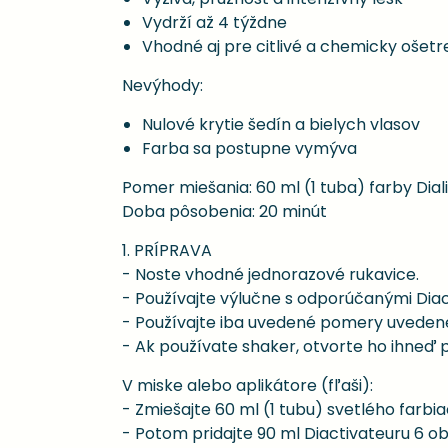
Vydrží až 4 týždne
Vhodné aj pre citlivé a chemicky ošetr
Nevýhody:
Nulové krytie šedín a bielych vlasov
Farba sa postupne vymýva
Pomer miešania: 60 ml (1 tuba) farby Diali
Doba pôsobenia: 20 minút
1. PRÍPRAVA
- Noste vhodné jednorazové rukavice.
- Používajte výlučne s odporúčanými Diacti
- Používajte iba uvedené pomery uvedené n
- Ak používate shaker, otvorte ho ihneď p
V miske alebo aplikátore (fľaši):
- Zmiešajte 60 ml (1 tubu) svetlého farbi
- Potom pridajte 90 ml Diactivateuru 6 ob