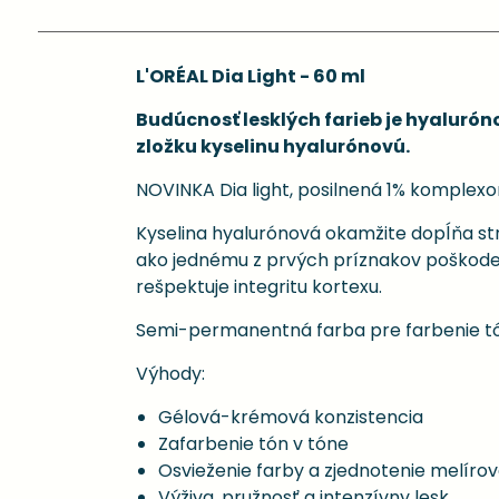
L'ORÉAL Dia Light - 60 ml
Budúcnosť lesklých farieb je hyalurón
zložku kyselinu hyalurónovú.
NOVINKA Dia light, posilnená 1% komplexo
Kyselina hyalurónová okamžite dopĺňa str
ako jednému z prvých príznakov poškodeni
rešpektuje integritu kortexu.
Semi-permanentná farba pre farbenie tó
Výhody:
Gélová-krémová konzistencia
Zafarbenie tón v tóne
Osvieženie farby a zjednotenie melír
Výživa, pružnosť a intenzívny lesk