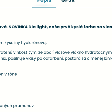
Popis
GPSR
ová. NOVINKA Dia light, naša prvá kyslá farba na vl
m kyseliny hyalurónovej.
atenú vlhkosť tým, že obalí vlasové vlákno hydratačným 
a, posilňuje vlasy po odfarbení, postará sa o menej lám
n v tóne
ovaných prameňov