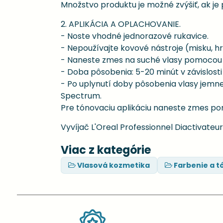
Množstvo produktu je možné zvýšiť, ak je 
2. APLIKÁCIA A OPLACHOVANIE.
- Noste vhodné jednorazové rukavice.
- Nepoužívajte kovové nástroje (misku, hre
- Naneste zmes na suché vlasy pomocou 
- Doba pôsobenia: 5-20 minút v závislost
- Po uplynutí doby pôsobenia vlasy jemn
Spectrum.
Pre tónovaciu aplikáciu naneste zmes p
Vyvíjač L'Oreal Professionnel Diactivateur
Viac z kategórie
Vlasová kozmetika
Farbenie a t