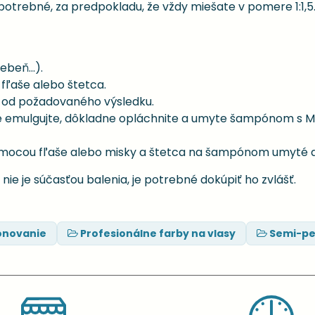
potrebné, za predpokladu, že vždy miešate v pomere 1:1,5
beň...).
fľaše alebo štetca.
i od požadovaného výsledku.
e emulgujte, dôkladne opláchnite a umyte šampónom s M
omocou fľaše alebo misky a štetca na šampónom umyté 
 nie je súčasťou balenia, je potrebné dokúpiť ho zvlášť.
ónovanie
Profesionálne farby na vlasy
Semi-pe