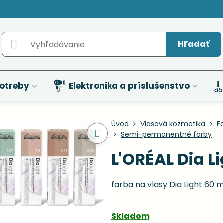
Hľadať
otreby
Elektronika a príslušenstvo
Úvod
Vlasová kozmetika
F
Semi-permanentné farby
L'ORÉAL Dia Li
farba na vlasy Dia Light 60 
Skladom