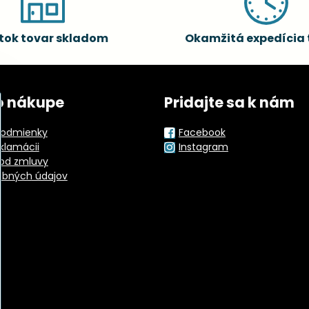
tok tovar skladom
Okamžitá expedícia 
o nákupe
Pridajte sa k nám
odmienky
Facebook
eklamácii
Instagram
od zmluvy
obných údajov