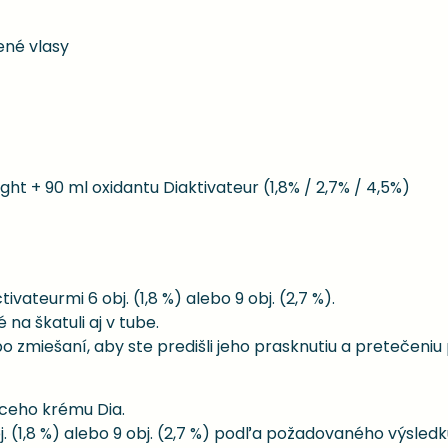
ené vlasy
ght + 90 ml oxidantu Diaktivateur (1,8% / 2,7% / 4,5%)
vateurmi 6 obj. (1,8 %) alebo 9 obj. (2,7 %).
a škatuli aj v tube.
o zmiešaní, aby ste predišli jeho prasknutiu a pretečeniu
aceho krému Dia.
j. (1,8 %) alebo 9 obj. (2,7 %) podľa požadovaného výsledk