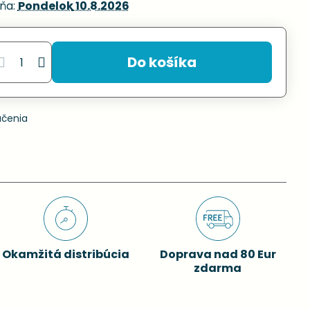
ňa:
Pondelok
10.8.2026
Do košíka
učenia
Okamžitá distribúcia
Doprava nad 80 Eur
zdarma