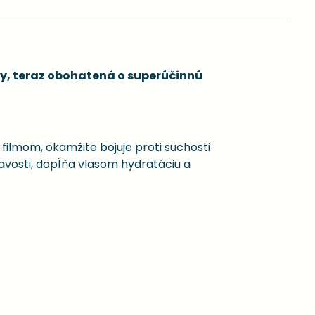
asy, teraz obohatená o superúčinnú
filmom, okamžite bojuje proti suchosti
avosti, dopĺňa vlasom hydratáciu a