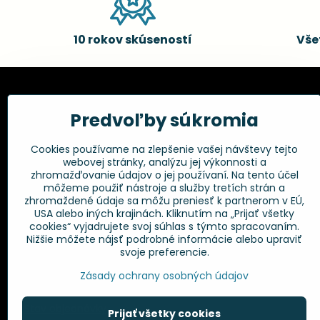
10 rokov skúseností
Vše
Kadernícke potreby, s.r.o.
Všetko 
Predvoľby súkromia
Fakturačné údaje:
Obchodné p
Cookies používame na zlepšenie vašej návštevy tejto
Postup pri r
Kadernícke potreby, s.r.o.
webovej stránky, analýzu jej výkonnosti a
Klincová 37
Odstúpenie 
zhromažďovanie údajov o jej používaní. Na tento účel
821 08 Bratislava
Ochrana os
môžeme použiť nástroje a služby tretích strán a
GPSR
zhromaždené údaje sa môžu preniesť k partnerom v EÚ,
+421 948 014 333
USA alebo iných krajinách. Kliknutím na „Prijať všetky
cookies“ vyjadrujete svoj súhlas s týmto spracovaním.
Nižšie môžete nájsť podrobné informácie alebo upraviť
info​@kadernickepotreby​.sk
svoje preferencie.
Objednávky
Zásady ochrany osobných údajov
Stav objednávky
Prijať všetky cookies