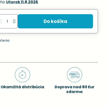
ňa:
Utorok
11.8.2026
Do košíka
učenia
Okamžitá distribúcia
Doprava nad 80 Eur
zdarma