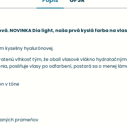
Popis
GPSR
ová. NOVINKA Dia light, naša prvá kyslá farba na vl
m kyseliny hyalurónovej.
atenú vlhkosť tým, že obalí vlasové vlákno hydratačným 
a, posilňuje vlasy po odfarbení, postará sa o menej lám
n v tóne
ovaných prameňov