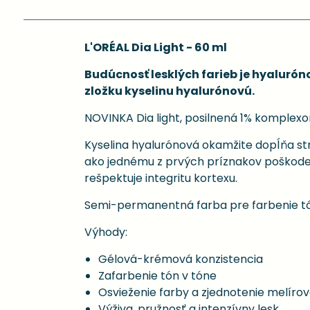
L'ORÉAL Dia Light - 60 ml
Budúcnosť lesklých farieb je hyalurón
zložku kyselinu hyalurónovú.
NOVINKA Dia light, posilnená 1% komplexo
Kyselina hyalurónová okamžite dopĺňa str
ako jednému z prvých príznakov poškodeni
rešpektuje integritu kortexu.
Semi-permanentná farba pre farbenie tó
Výhody:
Gélová-krémová konzistencia
Zafarbenie tón v tóne
Osvieženie farby a zjednotenie melír
Výživa, pružnosť a intenzívny lesk