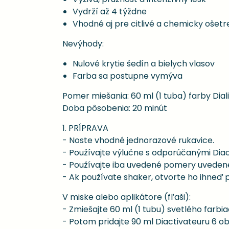
Vydrží až 4 týždne
Vhodné aj pre citlivé a chemicky ošetr
Nevýhody:
Nulové krytie šedín a bielych vlasov
Farba sa postupne vymýva
Pomer miešania: 60 ml (1 tuba) farby Diali
Doba pôsobenia: 20 minút
1. PRÍPRAVA
- Noste vhodné jednorazové rukavice.
- Používajte výlučne s odporúčanými Diacti
- Používajte iba uvedené pomery uvedené n
- Ak používate shaker, otvorte ho ihneď p
V miske alebo aplikátore (fľaši):
- Zmiešajte 60 ml (1 tubu) svetlého farbi
- Potom pridajte 90 ml Diactivateuru 6 ob