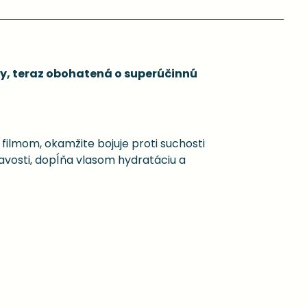
asy, teraz obohatená o superúčinnú
filmom, okamžite bojuje proti suchosti
avosti, dopĺňa vlasom hydratáciu a