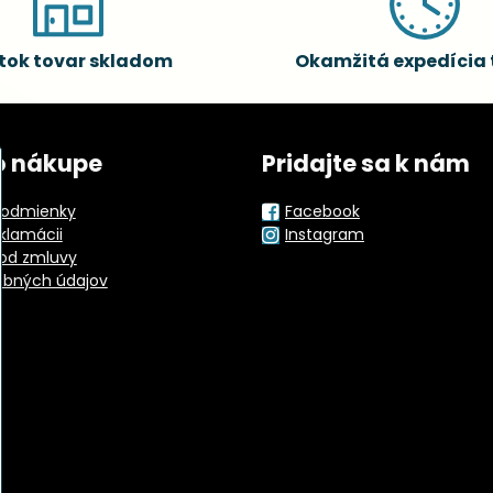
tok tovar skladom
Okamžitá expedícia 
o nákupe
Pridajte sa k nám
odmienky
Facebook
eklamácii
Instagram
od zmluvy
obných údajov