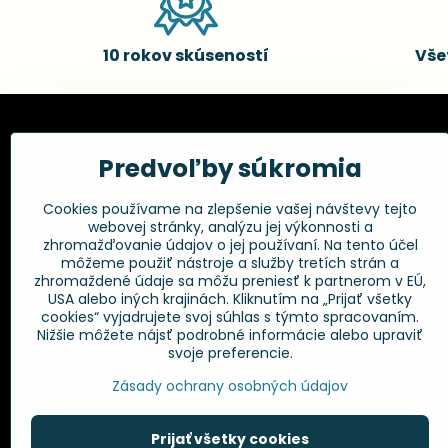
10 rokov skúseností
Vše
Kadernícke potreby, s.r.o.
Všetko 
Predvoľby súkromia
Fakturačné údaje:
Obchodné p
Cookies používame na zlepšenie vašej návštevy tejto
Postup pri r
Kadernícke potreby, s.r.o.
webovej stránky, analýzu jej výkonnosti a
Klincová 37
Odstúpenie 
zhromažďovanie údajov o jej používaní. Na tento účel
821 08 Bratislava
Ochrana os
môžeme použiť nástroje a služby tretích strán a
GPSR
zhromaždené údaje sa môžu preniesť k partnerom v EÚ,
+421 948 014 333
USA alebo iných krajinách. Kliknutím na „Prijať všetky
cookies“ vyjadrujete svoj súhlas s týmto spracovaním.
Nižšie môžete nájsť podrobné informácie alebo upraviť
info​@kadernickepotreby​.sk
svoje preferencie.
Objednávky
Zásady ochrany osobných údajov
Stav objednávky
Prijať všetky cookies