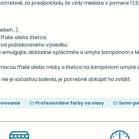
potrebné, za predpokladu, že vždy miešate v pomere 1:1,5
beň...).
fľaše alebo štetca.
i od požadovaného výsledku.
e emulgujte, dôkladne opláchnite a umyte šampónom s M
omocou fľaše alebo misky a štetca na šampónom umyté 
 nie je súčasťou balenia, je potrebné dokúpiť ho zvlášť.
ónovanie
Profesionálne farby na vlasy
Semi-pe