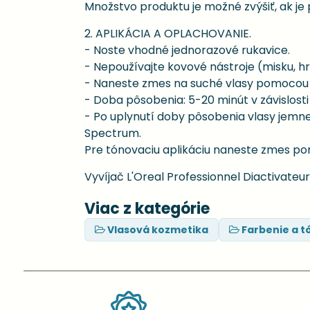
Množstvo produktu je možné zvýšiť, ak je 
2. APLIKÁCIA A OPLACHOVANIE.
- Noste vhodné jednorazové rukavice.
- Nepoužívajte kovové nástroje (misku, hre
- Naneste zmes na suché vlasy pomocou 
- Doba pôsobenia: 5-20 minút v závislost
- Po uplynutí doby pôsobenia vlasy jemn
Spectrum.
Pre tónovaciu aplikáciu naneste zmes p
Vyvíjač L'Oreal Professionnel Diactivateur
Viac z kategórie
Vlasová kozmetika
Farbenie a t