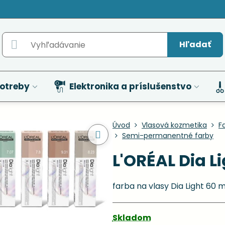
Hľadať
otreby
Elektronika a príslušenstvo
Úvod
Vlasová kozmetika
F
Semi-permanentné farby
L'ORÉAL Dia Li
farba na vlasy Dia Light 60 
Skladom