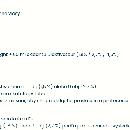
ené vlasy
ght + 90 ml oxidantu Diaktivateur (1,8% / 2,7% / 4,5%)
vateurmi 6 obj. (1,8 %) alebo 9 obj. (2,7 %).
a škatuli aj v tube.
o zmiešaní, aby ste predišli jeho prasknutiu a pretečeniu
aceho krému Dia.
j. (1,8 %) alebo 9 obj. (2,7 %) podľa požadovaného výsledk