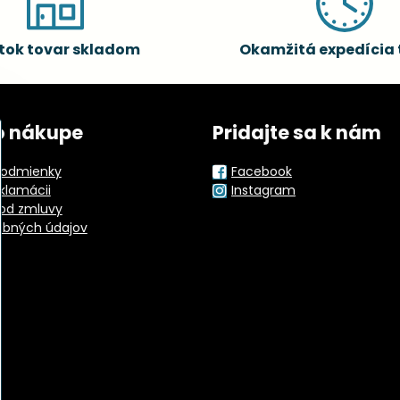
tok tovar skladom
Okamžitá expedícia 
o nákupe
Pridajte sa k nám
odmienky
Facebook
eklamácii
Instagram
od zmluvy
obných údajov