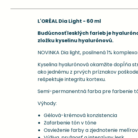
L'ORÉAL Dia Light - 60 ml
Budúcnosť lesklých farieb je hyalurón
zložku kyselinu hyalurónovú.
NOVINKA Dia light, posilnená 1% komplexo
Kyselina hyalurónová okamžite dopĺňa str
ako jednému z prvých príznakov poškodeni
rešpektuje integritu kortexu.
Semi-permanentná farba pre farbenie tó
Výhody:
Gélová-krémová konzistencia
Zafarbenie tón v tóne
Osvieženie farby a zjednotenie melír
Výživa, pružnosť a intenzívny lesk