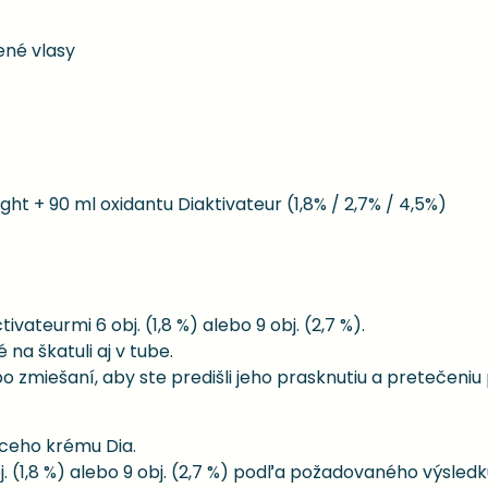
ené vlasy
ght + 90 ml oxidantu Diaktivateur (1,8% / 2,7% / 4,5%)
vateurmi 6 obj. (1,8 %) alebo 9 obj. (2,7 %).
a škatuli aj v tube.
o zmiešaní, aby ste predišli jeho prasknutiu a pretečeniu
aceho krému Dia.
j. (1,8 %) alebo 9 obj. (2,7 %) podľa požadovaného výsledk