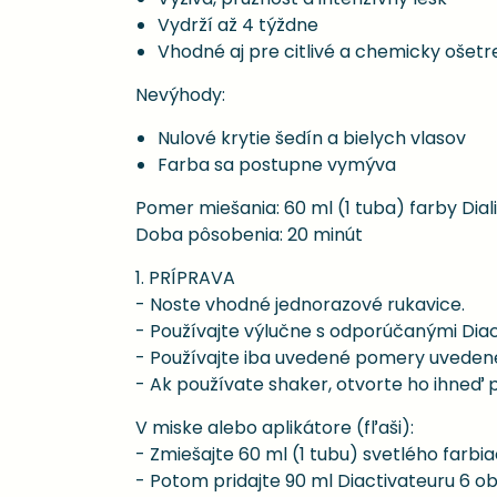
Vydrží až 4 týždne
Vhodné aj pre citlivé a chemicky ošetr
Nevýhody:
Nulové krytie šedín a bielych vlasov
Farba sa postupne vymýva
Pomer miešania: 60 ml (1 tuba) farby Diali
Doba pôsobenia: 20 minút
1. PRÍPRAVA
- Noste vhodné jednorazové rukavice.
- Používajte výlučne s odporúčanými Diacti
- Používajte iba uvedené pomery uvedené n
- Ak používate shaker, otvorte ho ihneď p
V miske alebo aplikátore (fľaši):
- Zmiešajte 60 ml (1 tubu) svetlého farbi
- Potom pridajte 90 ml Diactivateuru 6 ob