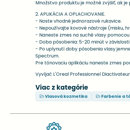
Množstvo produktu je možné zvýšiť, ak je 
2. APLIKÁCIA A OPLACHOVANIE.
- Noste vhodné jednorazové rukavice.
- Nepoužívajte kovové nástroje (misku, hre
- Naneste zmes na suché vlasy pomocou 
- Doba pôsobenia: 5-20 minút v závislost
- Po uplynutí doby pôsobenia vlasy jemn
Spectrum.
Pre tónovaciu aplikáciu naneste zmes p
Vyvíjač L'Oreal Professionnel Diactivateur
Viac z kategórie
Vlasová kozmetika
Farbenie a t