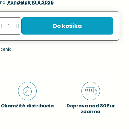
ňa:
Pondelok
10.8.2026
Do košíka
učenia
Okamžitá distribúcia
Doprava nad 80 Eur
zdarma