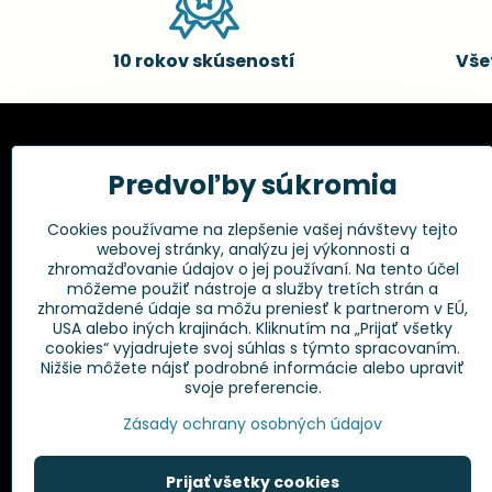
10 rokov skúseností
Vše
Kadernícke potreby, s.r.o.
Všetko 
Predvoľby súkromia
Fakturačné údaje:
Obchodné p
Cookies používame na zlepšenie vašej návštevy tejto
Postup pri r
Kadernícke potreby, s.r.o.
webovej stránky, analýzu jej výkonnosti a
Klincová 37
Odstúpenie 
zhromažďovanie údajov o jej používaní. Na tento účel
821 08 Bratislava
Ochrana os
môžeme použiť nástroje a služby tretích strán a
GPSR
zhromaždené údaje sa môžu preniesť k partnerom v EÚ,
+421 948 014 333
USA alebo iných krajinách. Kliknutím na „Prijať všetky
cookies“ vyjadrujete svoj súhlas s týmto spracovaním.
Nižšie môžete nájsť podrobné informácie alebo upraviť
info​@kadernickepotreby​.sk
svoje preferencie.
Objednávky
Zásady ochrany osobných údajov
Stav objednávky
Prijať všetky cookies