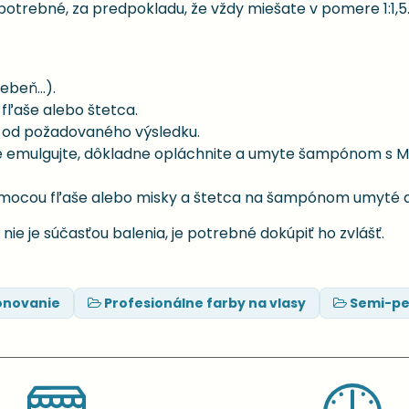
potrebné, za predpokladu, že vždy miešate v pomere 1:1,5
beň...).
fľaše alebo štetca.
i od požadovaného výsledku.
e emulgujte, dôkladne opláchnite a umyte šampónom s M
omocou fľaše alebo misky a štetca na šampónom umyté 
 nie je súčasťou balenia, je potrebné dokúpiť ho zvlášť.
ónovanie
Profesionálne farby na vlasy
Semi-pe