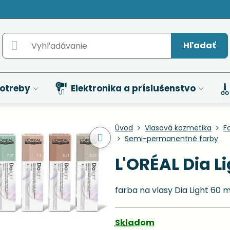
Hľadať
otreby
Elektronika a príslušenstvo
Úvod
Vlasová kozmetika
F
Semi-permanentné farby
L'ORÉAL Dia Li
farba na vlasy Dia Light 60 
Skladom