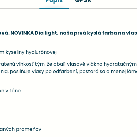
Popis
GPSR
ová. NOVINKA Dia light, naša prvá kyslá farba na vl
m kyseliny hyalurónovej.
atenú vlhkosť tým, že obalí vlasové vlákno hydratačným 
a, posilňuje vlasy po odfarbení, postará sa o menej lám
n v tóne
ovaných prameňov