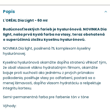
Popis
L'ORÉAL Dia Light - 60 ml
Budúcnosť lesklých farieb je hyalurónová. NOVINKA Dia
light, naša prvá kyslá farba na vlasy, teraz obohatená
o superúčinnú zložku kyselinu hyalurónovú.
NOVINKA Dia light, posilnená 1% komplexom kyseliny
hyalurónovej.
Kyselina hyalurónová okamžite dopĺňa stratenú vlhkosť tým,
že obalí vlasové vlákno hydratačným filmom, okamžite
bojuje proti suchosti ako jednému z prvých príznakov
poškodenia, posilňuje vlasy po odfarbení, postará sa o
menej lámavosti, dopĺňa vlasom hydratáciu a rešpektuje
integritu kortexu.
Semi-permanentná farba pre farbenie tón v tóne
Výhody: