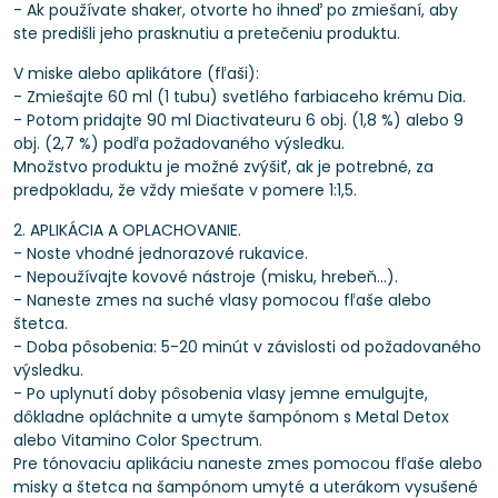
- Ak používate shaker, otvorte ho ihneď po zmiešaní, aby
ste predišli jeho prasknutiu a pretečeniu produktu.
V miske alebo aplikátore (fľaši):
- Zmiešajte 60 ml (1 tubu) svetlého farbiaceho krému Dia.
- Potom pridajte 90 ml Diactivateuru 6 obj. (1,8 %) alebo 9
obj. (2,7 %) podľa požadovaného výsledku.
Množstvo produktu je možné zvýšiť, ak je potrebné, za
predpokladu, že vždy miešate v pomere 1:1,5.
2. APLIKÁCIA A OPLACHOVANIE.
- Noste vhodné jednorazové rukavice.
- Nepoužívajte kovové nástroje (misku, hrebeň...).
- Naneste zmes na suché vlasy pomocou fľaše alebo
štetca.
- Doba pôsobenia: 5-20 minút v závislosti od požadovaného
výsledku.
- Po uplynutí doby pôsobenia vlasy jemne emulgujte,
dôkladne opláchnite a umyte šampónom s Metal Detox
alebo Vitamino Color Spectrum.
Pre tónovaciu aplikáciu naneste zmes pomocou fľaše alebo
misky a štetca na šampónom umyté a uterákom vysušené