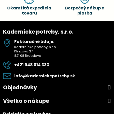
Okamžitá expedícia
Bezpečný nákup a
tovaru
platba
Kadernícke potreby, s.r.o.
Fakturačné údaje:
Kadernícke potreby, s.r.o.
Klincová 37
821 08 Bratislava
+421 948 014 333
info​@kadernickepotreby​.sk
Objednávky
Všetko o nákupe