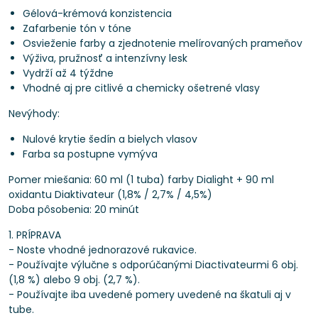
Gélová-krémová konzistencia
Zafarbenie tón v tóne
Osvieženie farby a zjednotenie melírovaných prameňov
Výživa, pružnosť a intenzívny lesk
Vydrží až 4 týždne
Vhodné aj pre citlivé a chemicky ošetrené vlasy
Nevýhody:
Nulové krytie šedín a bielych vlasov
Farba sa postupne vymýva
Pomer miešania: 60 ml (1 tuba) farby Dialight + 90 ml
oxidantu Diaktivateur (1,8% / 2,7% / 4,5%)
Doba pôsobenia: 20 minút
1. PRÍPRAVA
- Noste vhodné jednorazové rukavice.
- Používajte výlučne s odporúčanými Diactivateurmi 6 obj.
(1,8 %) alebo 9 obj. (2,7 %).
- Používajte iba uvedené pomery uvedené na škatuli aj v
tube.