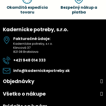
Okamžitá expedícia
Bezpečný nákup a
tovaru
platba
Kadernícke potreby, s.r.o.
Fakturačné údaje:
Kadernícke potreby, s.r.o.
Klincová 37
821 08 Bratislava
+421 948 014 333
info​@kadernickepotreby​.sk
Objednávky
Všetko o nákupe