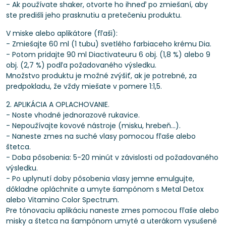
- Ak používate shaker, otvorte ho ihneď po zmiešaní, aby
ste predišli jeho prasknutiu a pretečeniu produktu.
V miske alebo aplikátore (fľaši):
- Zmiešajte 60 ml (1 tubu) svetlého farbiaceho krému Dia.
- Potom pridajte 90 ml Diactivateuru 6 obj. (1,8 %) alebo 9
obj. (2,7 %) podľa požadovaného výsledku.
Množstvo produktu je možné zvýšiť, ak je potrebné, za
predpokladu, že vždy miešate v pomere 1:1,5.
2. APLIKÁCIA A OPLACHOVANIE.
- Noste vhodné jednorazové rukavice.
- Nepoužívajte kovové nástroje (misku, hrebeň...).
- Naneste zmes na suché vlasy pomocou fľaše alebo
štetca.
- Doba pôsobenia: 5-20 minút v závislosti od požadovaného
výsledku.
- Po uplynutí doby pôsobenia vlasy jemne emulgujte,
dôkladne opláchnite a umyte šampónom s Metal Detox
alebo Vitamino Color Spectrum.
Pre tónovaciu aplikáciu naneste zmes pomocou fľaše alebo
misky a štetca na šampónom umyté a uterákom vysušené