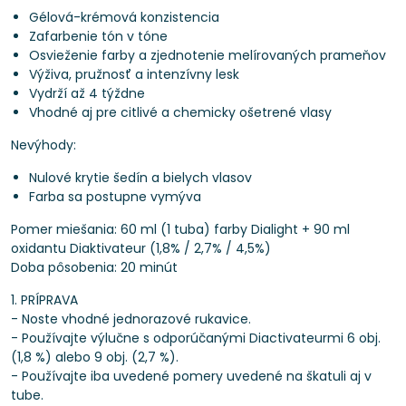
Gélová-krémová konzistencia
Zafarbenie tón v tóne
Osvieženie farby a zjednotenie melírovaných prameňov
Výživa, pružnosť a intenzívny lesk
Vydrží až 4 týždne
Vhodné aj pre citlivé a chemicky ošetrené vlasy
Nevýhody:
Nulové krytie šedín a bielych vlasov
Farba sa postupne vymýva
Pomer miešania: 60 ml (1 tuba) farby Dialight + 90 ml
oxidantu Diaktivateur (1,8% / 2,7% / 4,5%)
Doba pôsobenia: 20 minút
1. PRÍPRAVA
- Noste vhodné jednorazové rukavice.
- Používajte výlučne s odporúčanými Diactivateurmi 6 obj.
(1,8 %) alebo 9 obj. (2,7 %).
- Používajte iba uvedené pomery uvedené na škatuli aj v
tube.