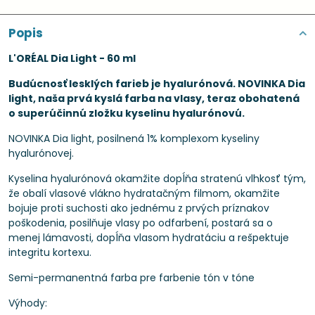
Popis
L'ORÉAL Dia Light - 60 ml
Budúcnosť lesklých farieb je hyalurónová. NOVINKA Dia
light, naša prvá kyslá farba na vlasy, teraz obohatená
o superúčinnú zložku kyselinu hyalurónovú.
NOVINKA Dia light, posilnená 1% komplexom kyseliny
hyalurónovej.
Kyselina hyalurónová okamžite dopĺňa stratenú vlhkosť tým,
že obalí vlasové vlákno hydratačným filmom, okamžite
bojuje proti suchosti ako jednému z prvých príznakov
poškodenia, posilňuje vlasy po odfarbení, postará sa o
menej lámavosti, dopĺňa vlasom hydratáciu a rešpektuje
integritu kortexu.
Semi-permanentná farba pre farbenie tón v tóne
Výhody: