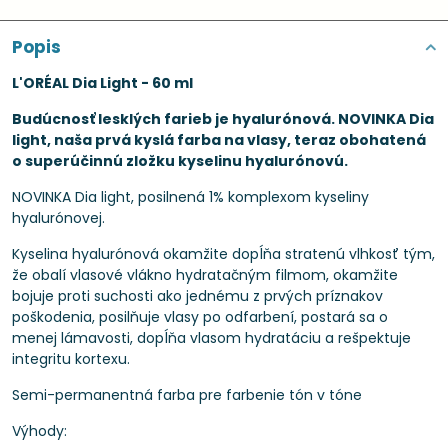
Popis
L'ORÉAL Dia Light - 60 ml
Budúcnosť lesklých farieb je hyalurónová. NOVINKA Dia
light, naša prvá kyslá farba na vlasy, teraz obohatená
o superúčinnú zložku kyselinu hyalurónovú.
NOVINKA Dia light, posilnená 1% komplexom kyseliny
hyalurónovej.
Kyselina hyalurónová okamžite dopĺňa stratenú vlhkosť tým,
že obalí vlasové vlákno hydratačným filmom, okamžite
bojuje proti suchosti ako jednému z prvých príznakov
poškodenia, posilňuje vlasy po odfarbení, postará sa o
menej lámavosti, dopĺňa vlasom hydratáciu a rešpektuje
integritu kortexu.
Semi-permanentná farba pre farbenie tón v tóne
Výhody: