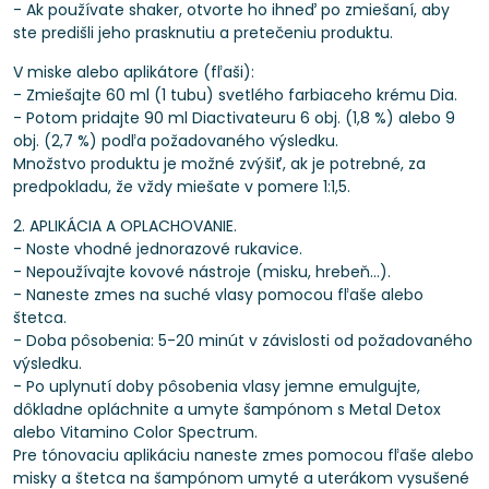
- Ak používate shaker, otvorte ho ihneď po zmiešaní, aby
ste predišli jeho prasknutiu a pretečeniu produktu.
V miske alebo aplikátore (fľaši):
- Zmiešajte 60 ml (1 tubu) svetlého farbiaceho krému Dia.
- Potom pridajte 90 ml Diactivateuru 6 obj. (1,8 %) alebo 9
obj. (2,7 %) podľa požadovaného výsledku.
Množstvo produktu je možné zvýšiť, ak je potrebné, za
predpokladu, že vždy miešate v pomere 1:1,5.
2. APLIKÁCIA A OPLACHOVANIE.
- Noste vhodné jednorazové rukavice.
- Nepoužívajte kovové nástroje (misku, hrebeň...).
- Naneste zmes na suché vlasy pomocou fľaše alebo
štetca.
- Doba pôsobenia: 5-20 minút v závislosti od požadovaného
výsledku.
- Po uplynutí doby pôsobenia vlasy jemne emulgujte,
dôkladne opláchnite a umyte šampónom s Metal Detox
alebo Vitamino Color Spectrum.
Pre tónovaciu aplikáciu naneste zmes pomocou fľaše alebo
misky a štetca na šampónom umyté a uterákom vysušené