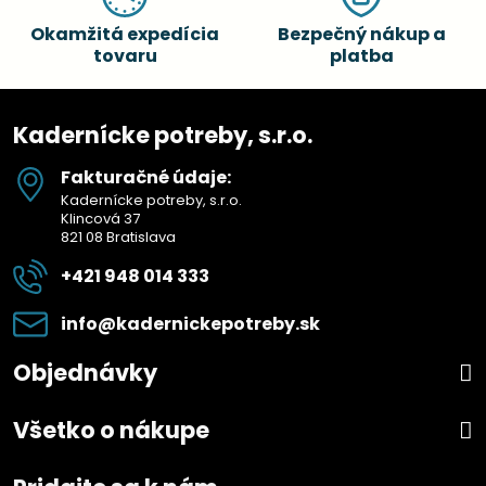
Okamžitá expedícia
Bezpečný nákup a
tovaru
platba
Kadernícke potreby, s.r.o.
Fakturačné údaje:
Kadernícke potreby, s.r.o.
Klincová 37
821 08 Bratislava
+421 948 014 333
info​@kadernickepotreby​.sk
Objednávky
Všetko o nákupe