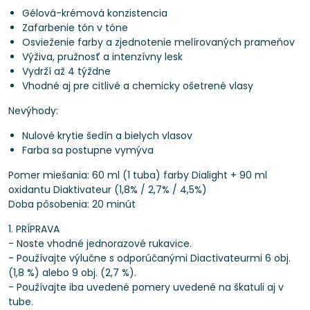
Gélová-krémová konzistencia
Zafarbenie tón v tóne
Osvieženie farby a zjednotenie melírovaných prameňov
Výživa, pružnosť a intenzívny lesk
Vydrží až 4 týždne
Vhodné aj pre citlivé a chemicky ošetrené vlasy
Nevýhody:
Nulové krytie šedín a bielych vlasov
Farba sa postupne vymýva
Pomer miešania: 60 ml (1 tuba) farby Dialight + 90 ml
oxidantu Diaktivateur (1,8% / 2,7% / 4,5%)
Doba pôsobenia: 20 minút
1. PRÍPRAVA
- Noste vhodné jednorazové rukavice.
- Používajte výlučne s odporúčanými Diactivateurmi 6 obj.
(1,8 %) alebo 9 obj. (2,7 %).
- Používajte iba uvedené pomery uvedené na škatuli aj v
tube.