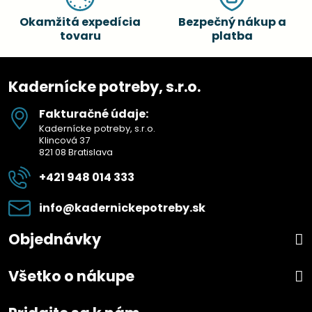
Okamžitá expedícia
Bezpečný nákup a
tovaru
platba
Kadernícke potreby, s.r.o.
Fakturačné údaje:
Kadernícke potreby, s.r.o.
Klincová 37
821 08 Bratislava
+421 948 014 333
info​@kadernickepotreby​.sk
Objednávky
Všetko o nákupe