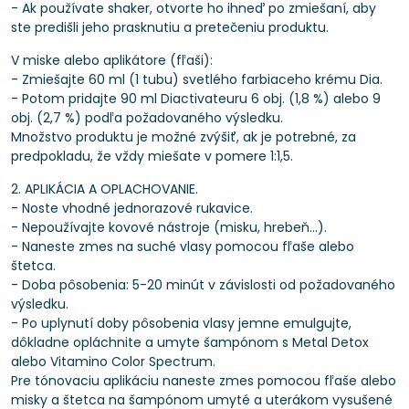
- Ak používate shaker, otvorte ho ihneď po zmiešaní, aby
ste predišli jeho prasknutiu a pretečeniu produktu.
V miske alebo aplikátore (fľaši):
- Zmiešajte 60 ml (1 tubu) svetlého farbiaceho krému Dia.
- Potom pridajte 90 ml Diactivateuru 6 obj. (1,8 %) alebo 9
obj. (2,7 %) podľa požadovaného výsledku.
Množstvo produktu je možné zvýšiť, ak je potrebné, za
predpokladu, že vždy miešate v pomere 1:1,5.
2. APLIKÁCIA A OPLACHOVANIE.
- Noste vhodné jednorazové rukavice.
- Nepoužívajte kovové nástroje (misku, hrebeň...).
- Naneste zmes na suché vlasy pomocou fľaše alebo
štetca.
- Doba pôsobenia: 5-20 minút v závislosti od požadovaného
výsledku.
- Po uplynutí doby pôsobenia vlasy jemne emulgujte,
dôkladne opláchnite a umyte šampónom s Metal Detox
alebo Vitamino Color Spectrum.
Pre tónovaciu aplikáciu naneste zmes pomocou fľaše alebo
misky a štetca na šampónom umyté a uterákom vysušené