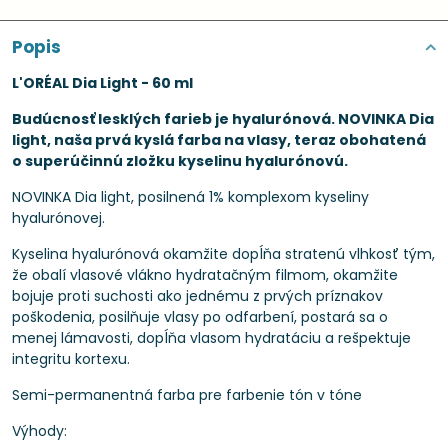
Popis
L'ORÉAL Dia Light - 60 ml
Budúcnosť lesklých farieb je hyalurónová. NOVINKA Dia
light, naša prvá kyslá farba na vlasy, teraz obohatená
o superúčinnú zložku kyselinu hyalurónovú.
NOVINKA Dia light, posilnená 1% komplexom kyseliny
hyalurónovej.
Kyselina hyalurónová okamžite dopĺňa stratenú vlhkosť tým,
že obalí vlasové vlákno hydratačným filmom, okamžite
bojuje proti suchosti ako jednému z prvých príznakov
poškodenia, posilňuje vlasy po odfarbení, postará sa o
menej lámavosti, dopĺňa vlasom hydratáciu a rešpektuje
integritu kortexu.
Semi-permanentná farba pre farbenie tón v tóne
Výhody: