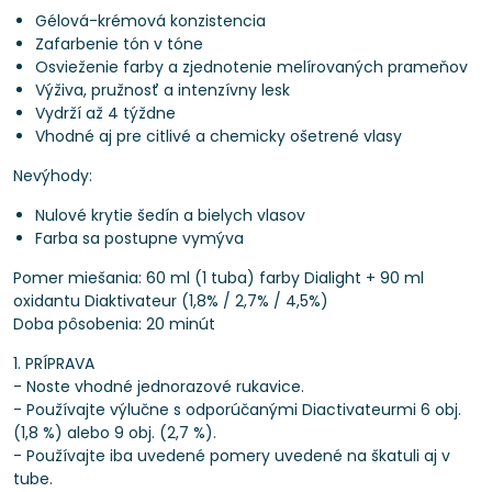
Gélová-krémová konzistencia
Zafarbenie tón v tóne
Osvieženie farby a zjednotenie melírovaných prameňov
Výživa, pružnosť a intenzívny lesk
Vydrží až 4 týždne
Vhodné aj pre citlivé a chemicky ošetrené vlasy
Nevýhody:
Nulové krytie šedín a bielych vlasov
Farba sa postupne vymýva
Pomer miešania: 60 ml (1 tuba) farby Dialight + 90 ml
oxidantu Diaktivateur (1,8% / 2,7% / 4,5%)
Doba pôsobenia: 20 minút
1. PRÍPRAVA
- Noste vhodné jednorazové rukavice.
- Používajte výlučne s odporúčanými Diactivateurmi 6 obj.
(1,8 %) alebo 9 obj. (2,7 %).
- Používajte iba uvedené pomery uvedené na škatuli aj v
tube.