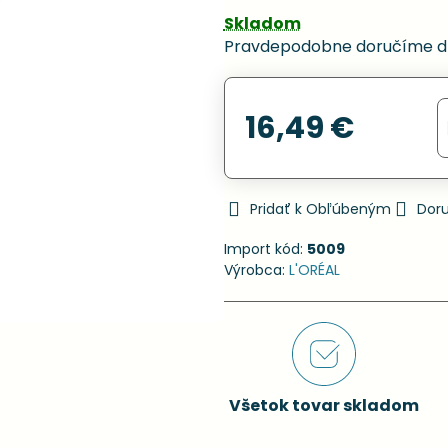
Skladom
Pravdepodobne doručíme d
16,49 €
Pridať k Obľúbeným
Dor
Import kód:
5009
Výrobca:
L'ORÉAL
Všetok tovar skladom