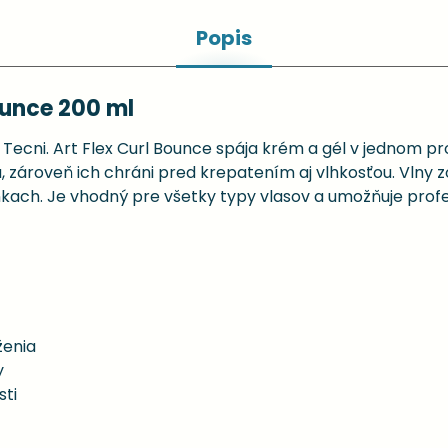
Popis
ounce 200 ml
ecni. Art Flex Curl Bounce spája krém a gél v jednom pro
a, zároveň ich chráni pred krepatením aj vlhkosťou. Vlny 
ach. Je vhodný pre všetky typy vlasov a umožňuje profes
ženia
y
sti