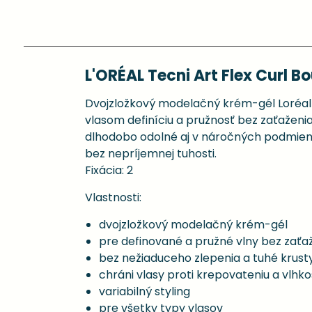
L'ORÉAL Tecni Art Flex Curl B
Dvojzložkový modelačný krém-gél Loréal T
vlasom definíciu a pružnosť bez zaťaženi
dlhodobo odolné aj v náročných podmienk
bez nepríjemnej tuhosti.
Fixácia: 2
Vlastnosti:
dvojzložkový modelačný krém-gél
pre definované a pružné vlny bez zaťa
bez nežiaduceho zlepenia a tuhé krust
chráni vlasy proti krepovateniu a vlhko
variabilný styling
pre všetky typy vlasov