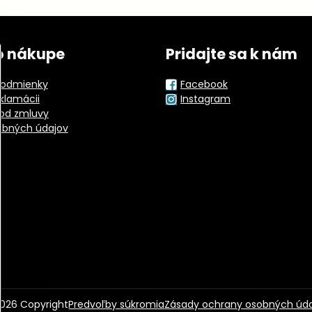
o nákupe
Pridajte sa k nám
odmienky
Facebook
eklamácii
Instagram
od zmluvy
obných údajov
026
Copyright
Predvoľby súkromia
Zásady ochrany osobných úd