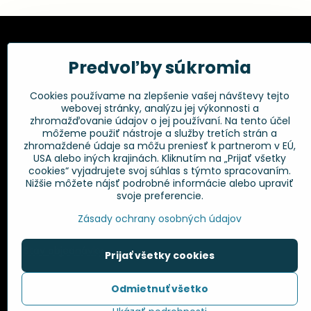
Kadernícke potreby, s.r.o.
Všetko 
Predvoľby súkromia
Fakturačné údaje:
Obchodné p
Cookies používame na zlepšenie vašej návštevy tejto
Postup pri r
Kadernícke potreby, s.r.o.
webovej stránky, analýzu jej výkonnosti a
Klincová 37
Odstúpenie 
zhromažďovanie údajov o jej používaní. Na tento účel
821 08 Bratislava
Ochrana os
môžeme použiť nástroje a služby tretích strán a
GPSR
zhromaždené údaje sa môžu preniesť k partnerom v EÚ,
+421 948 014 333
USA alebo iných krajinách. Kliknutím na „Prijať všetky
cookies“ vyjadrujete svoj súhlas s týmto spracovaním.
Nižšie môžete nájsť podrobné informácie alebo upraviť
info​@kadernickepotreby​.sk
svoje preferencie.
Objednávky
Zásady ochrany osobných údajov
Stav objednávky
Prijať všetky cookies
Odmietnuť všetko
©
2