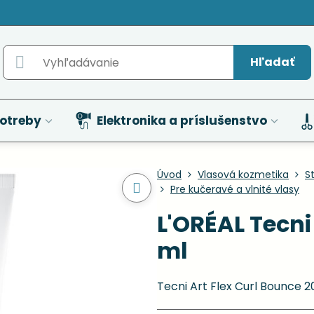
Hľadať
otreby
Elektronika a príslušenstvo
Úvod
Vlasová kozmetika
St
Pre kučeravé a vlnité vlasy
L'ORÉAL Tecni
ml
Tecni Art Flex Curl Bounce 