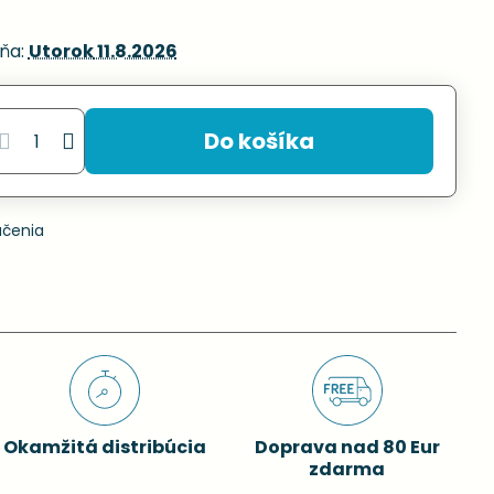
ňa:
Utorok
11.8.2026
Do košíka
učenia
Okamžitá distribúcia
Doprava nad 80 Eur
zdarma