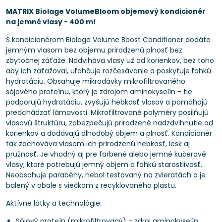
MATRIX Biolage VolumeBloom objemový kondicionér
na jemné vlasy - 400 ml
S kondicionérom Biolage Volume Boost Conditioner dodáte
jemným vlasom bez objemu prirodzenú plnosť bez
zbytočnej záťaže. Nadviháva vlasy už od korienkov, bez toho
aby ich zaťažoval, uľahčuje rozčesávanie a poskytuje ľahkú
hydratáciu. Obsahuje mikrodávky mikrofiltrovaného
sójového proteínu, ktorý je zdrojom aminokyselín - tie
podporujú hydratáciu, zvyšujú hebkosť vlasov a pomáhajú
predchádzať lámavosti. Mikrofiltrované polyméry posilňujú
vlasovú štruktúru, zabezpečujú prirodzené nadzdvihnutie od
korienkov a dodávajú dlhodobý objem a plnosť. Kondicionér
tak zachováva vlasom ich prirodzenú hebkosť, lesk aj
pružnosť. Je vhodný aj pre farbené alebo jemné kučeravé
vlasy, ktoré potrebujú jemný objem a ľahkú starostlivosť.
Neobsahuje parabény, nebol testovaný na zvieratách a je
balený v obale s viečkom z recyklovaného plastu.
Aktívne látky a technológie:
Sójový proteín (mikrofiltrovaný) - zdroj aminokyselín,