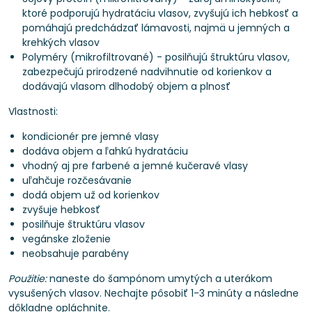
ktoré podporujú hydratáciu vlasov, zvyšujú ich hebkosť a
pomáhajú predchádzať lámavosti, najmä u jemných a
krehkých vlasov
Polyméry (mikrofiltrované) - posilňujú štruktúru vlasov,
zabezpečujú prirodzené nadvihnutie od korienkov a
dodávajú vlasom dlhodobý objem a plnosť
Vlastnosti:
kondicionér pre jemné vlasy
dodáva objem a ľahkú hydratáciu
vhodný aj pre farbené a jemné kučeravé vlasy
uľahčuje rozčesávanie
dodá objem už od korienkov
zvyšuje hebkosť
posilňuje štruktúru vlasov
vegánske zloženie
neobsahuje parabény
Použitie:
naneste do šampónom umytých a uterákom
vysušených vlasov. Nechajte pôsobiť 1-3 minúty a následne
dôkladne opláchnite.