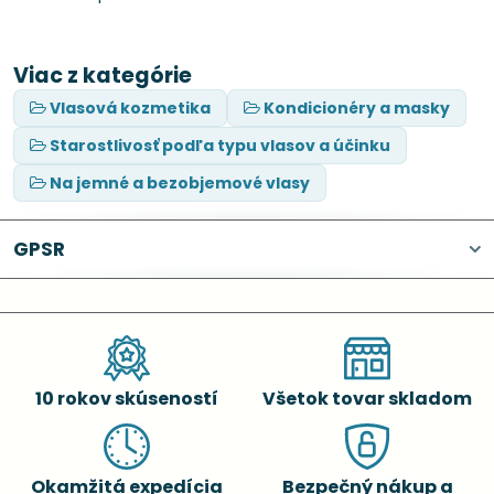
Viac z kategórie
Vlasová kozmetika
Kondicionéry a masky
Starostlivosť podľa typu vlasov a účinku
Na jemné a bezobjemové vlasy
GPSR
10 rokov skúseností
Všetok tovar skladom
Okamžitá expedícia
Bezpečný nákup a