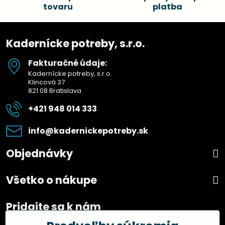
tovaru
platba
Kadernícke potreby, s.r.o.
Fakturačné údaje:
Kadernícke potreby, s.r.o.
Klincová 37
821 08 Bratislava
+421 948 014 333
info​@kadernickepotreby​.sk
Objednávky
Všetko o nákupe
Pridajte sa k nám