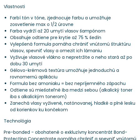
Vlastnosti
Farbí tón v tóne, zjednocuje farbu a umožňuje
zosvetlenie max o 1/2 úrovne
Farba vydrží až 20 umytí vlasov šampónom
Obsahuje odtiene pre krytie až 75 % šedín
Vylepšená formula pomáha chrániť vnútornú štruktúru
vlasov, spevniť vlasy a omezit ich lámaniu
Vyživuje vlasové vlákno a nepretržite o neho stará až po
dobu 30 umytí
Gélovo-krémová textúra umožňuje jednoduchú a
rovnomernú aplikáciu
Formula bez amoniaku = bez nepríjemného zápachu
Odtiene sú miešateľné iba medzi sebou (alkalický toner
iba s alkalickým tonerom)
Zanechá vlasy vyživené, natónovanej, hladké a plné lesku
od korienkov ku končekom
Technológia
Pre-bonded - obohatené o exkluzívny koncentrát Bond-
Protecting Concentrate pomáha chrániť a spevniť vnútornú