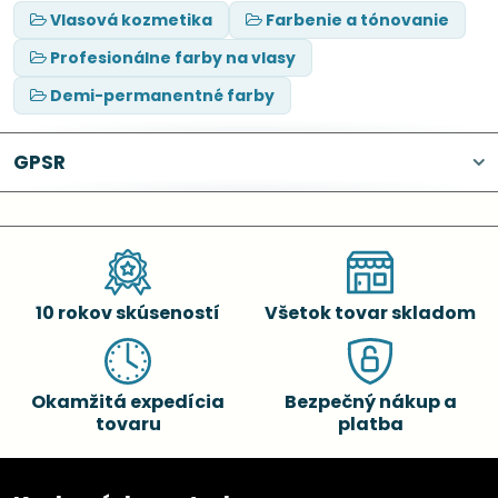
Vlasová kozmetika
Farbenie a tónovanie
Profesionálne farby na vlasy
Demi-permanentné farby
GPSR
10 rokov skúseností
Všetok tovar skladom
Okamžitá expedícia
Bezpečný nákup a
tovaru
platba