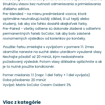
štruktúru vlasov bez nutnosti odmeriavania a primiešavania
ďalšieho aditíva.
Pre-blended - na mieru predmiešané vzorce, ktoré
optimálne neutralizujú každý základ, či už teplý alebo
studený, tak aby ste ľahko dosiahli akejkoľvek farby.
Pre-Paired - všetky odtiene sú dokonale zladené s odtieňmi
permanentných farieb SoColor, tak aby bolo zaistené
rovnomerných výsledkov od korienkov po končeky.
Použitie:
farbu zmiešajte s vyvíjačom v pomere 1:1. Zmes
okamžite naneste na suché alebo uterákom vysušené vlasy.
Nechajte pôsobiť až 20 minút, kým nedosiahnete
požadovaný výsledok. Potom vlasy dôkladne opláchnite a ak
je to nutné použite kondicionér.
Pomer miešania: 1:1 (napr. 1 diel farby + 1 diel vyvíjača)
Doba pôsobenia: 20 minút
Vyvíjač: Matrix SoColor Cream Oxidant 3%
Viac z kategórie