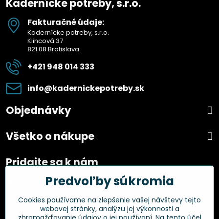
Kadernícke potreby, s.r.o.
Fakturačné údaje:
Kadernícke potreby, s.r.o.
Klincová 37
821 08 Bratislava
+421 948 014 333
info​@kadernickepotreby​.sk
Objednávky
Všetko o nákupe
Pridajte sa k nám
Predvoľby súkromia
Facebook
Instagram
Cookies používame na zlepšenie vašej návštevy tejto
webovej stránky, analýzu jej výkonnosti a
Overené zákazníkmi
zhromažďovanie údajov o jej používaní. Na tento účel