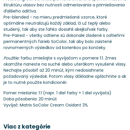
štruktúru vlasov bez nutnosti odmeriavania a primiešavania
ďalšieho aditíva.
Pre-blended - na mieru predmiešané vzorce, ktoré
optimálne neutralizujú každý základ, či už teplý alebo
studený, tak aby ste ľahko dosiahli akejkoľvek farby.
Pre-Paired - všetky odtiene sú dokonale zladené s odtieňmi
permanentných farieb SoColor, tak aby bolo zaistené
rovnomerných výsledkov od korienkov po končeky.
Použitie:
farbu zmiešajte s vyvíjačom v pomere 1:1. Zmes
okamžite naneste na suché alebo uterákom vysušené vlasy.
Nechajte pôsobiť až 20 minút, kým nedosiahnete
požadovaný výsledok. Potom vlasy dôkladne opláchnite a ak
je to nutné použite kondicionér.
Pomer miešania: 1:1 (napr. 1 diel farby + 1 diel vyvíjača)
Doba pôsobenia: 20 minút
Vyvíjač: Matrix SoColor Cream Oxidant 3%
Viac z kategórie