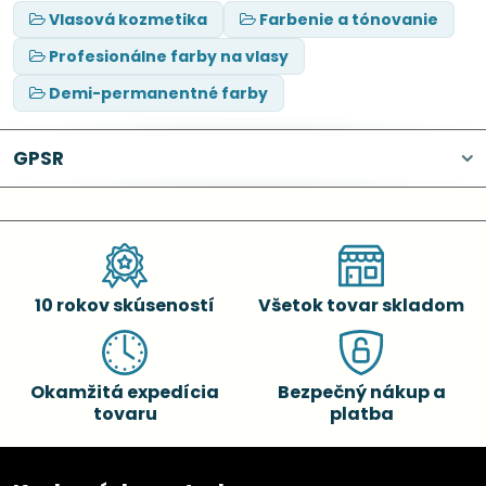
Vlasová kozmetika
Farbenie a tónovanie
Profesionálne farby na vlasy
Demi-permanentné farby
GPSR
10 rokov skúseností
Všetok tovar skladom
Okamžitá expedícia
Bezpečný nákup a
tovaru
platba