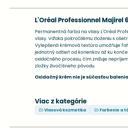
L'Oréal Professionnel Majirel 
Permanentná farba na vlasy L'Oréal Profes
vlasy. Vďaka pokročilému zloženiu s ošetru
Vylepšená krémová textúra umožňuje ľahké
jednotný odtieň od korienkov až ku konč
oxidačného procesu, čím znižuje nepríje
zložky živočíšneho pôvodu.
Oxidačný krém nie je súčasťou balenia
Viac z kategórie
Vlasová kozmetika
Farbenie a t