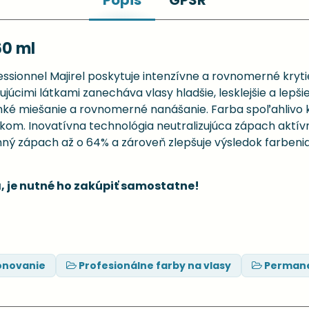
Popis
GPSR
60 ml
sionnel Majirel poskytuje intenzívne a rovnomerné krytie
júcimi látkami zanecháva vlasy hladšie, lesklejšie a lepšie
 miešanie a rovnomerné nanášanie. Farba spoľahlivo kryj
ekom. Inovatívna technológia neutralizujúca zápach aktí
mný zápach až o 64% a zároveň zlepšuje výsledok farbeni
, je nutné ho zakúpiť samostatne!
ónovanie
Profesionálne farby na vlasy
Permane