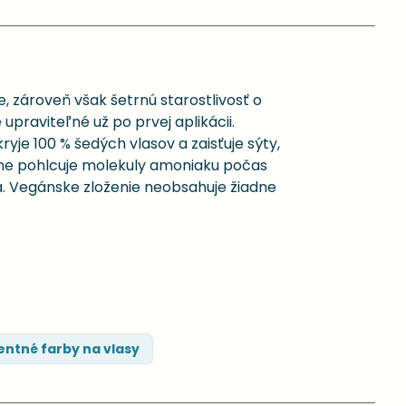
, zároveň však šetrnú starostlivosť o
 upraviteľné už po prvej aplikácii.
e 100 % šedých vlasov a zaisťuje sýty,
vne pohlcuje molekuly amoniaku počas
a. Vegánske zloženie neobsahuje žiadne
ntné farby na vlasy