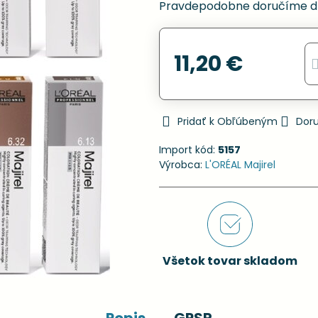
Pravdepodobne doručíme d
11,20 €
Pridať k Obľúbeným
Dor
Import kód:
5157
Výrobca:
L'ORÉAL Majirel
Všetok tovar skladom