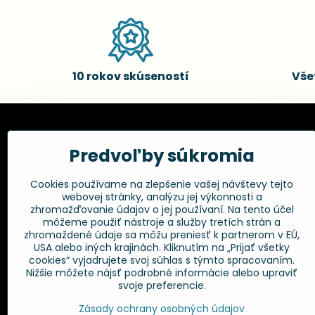
10 rokov skúseností
Vše
Kadernícke potreby, s.r.o.
Všetko 
Predvoľby súkromia
Fakturačné údaje:
Obchodné p
Cookies používame na zlepšenie vašej návštevy tejto
Postup pri r
Kadernícke potreby, s.r.o.
webovej stránky, analýzu jej výkonnosti a
Klincová 37
Odstúpenie 
zhromažďovanie údajov o jej používaní. Na tento účel
821 08 Bratislava
Ochrana os
môžeme použiť nástroje a služby tretích strán a
GPSR
zhromaždené údaje sa môžu preniesť k partnerom v EÚ,
+421 948 014 333
USA alebo iných krajinách. Kliknutím na „Prijať všetky
cookies“ vyjadrujete svoj súhlas s týmto spracovaním.
Nižšie môžete nájsť podrobné informácie alebo upraviť
info​@kadernickepotreby​.sk
svoje preferencie.
Objednávky
Zásady ochrany osobných údajov