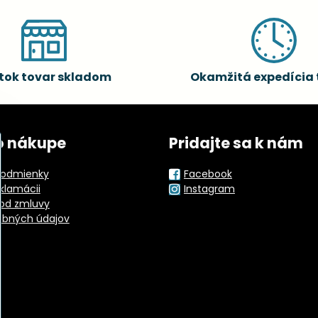
tok tovar skladom
Okamžitá expedícia 
o nákupe
Pridajte sa k nám
odmienky
Facebook
eklamácii
Instagram
od zmluvy
obných údajov