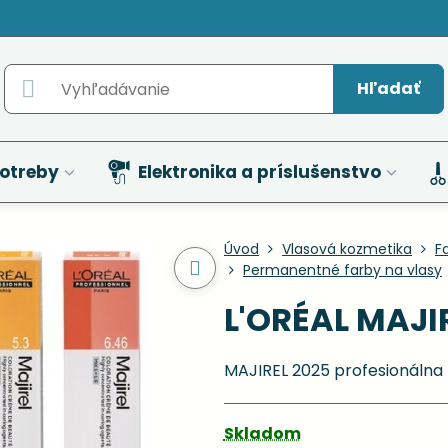
Hľadať
otreby
Elektronika a príslušenstvo
Úvod
Vlasová kozmetika
F
Permanentné farby na vlasy
L'ORÉAL MAJIR
MAJIREL 2025 profesionálna 
Skladom