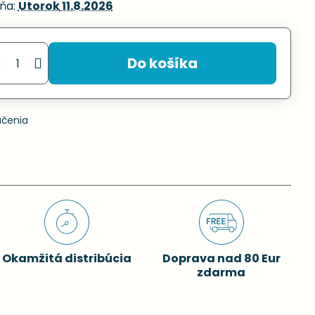
ňa:
Utorok
11.8.2026
Do košíka
učenia
Okamžitá distribúcia
Doprava nad 80 Eur
zdarma