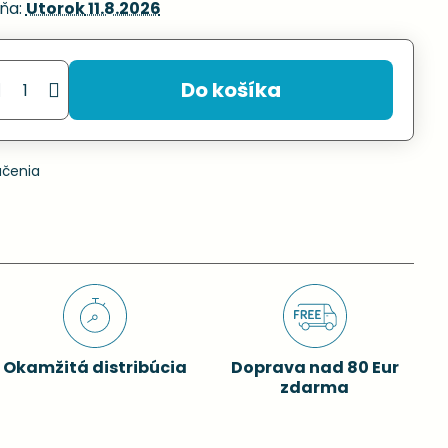
ňa:
Utorok
11.8.2026
Do košíka
učenia
Okamžitá distribúcia
Doprava nad 80 Eur
zdarma