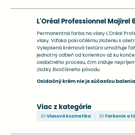
L'Oréal Professionnel Majirel 
Permanentná farba na vlasy L'Oréal Profes
vlasy. Vďaka pokročilému zloženiu s ošetru
Vylepšená krémová textúra umožňuje ľahké
jednotný odtieň od korienkov až ku konč
oxidačného procesu, čím znižuje nepríje
zložky živočíšneho pôvodu.
Oxidačný krém nie je súčasťou balenia
Viac z kategórie
Vlasová kozmetika
Farbenie a t