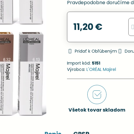
Pravdepodobne doručíme d
11,20 €
Pridať k Obľúbeným
Dor
Import kód:
5151
Výrobca:
L'ORÉAL Majirel
Všetok tovar skladom