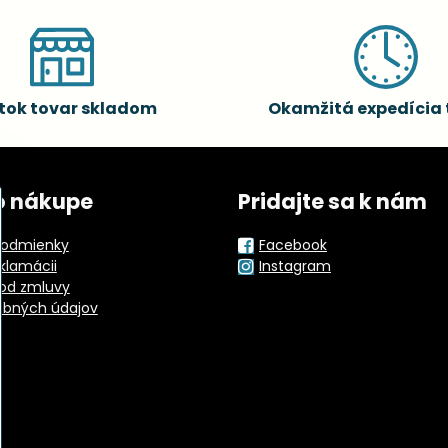
tok tovar skladom
Okamžitá expedícia 
o nákupe
Pridajte sa k nám
odmienky
Facebook
eklamácii
Instagram
od zmluvy
obných údajov