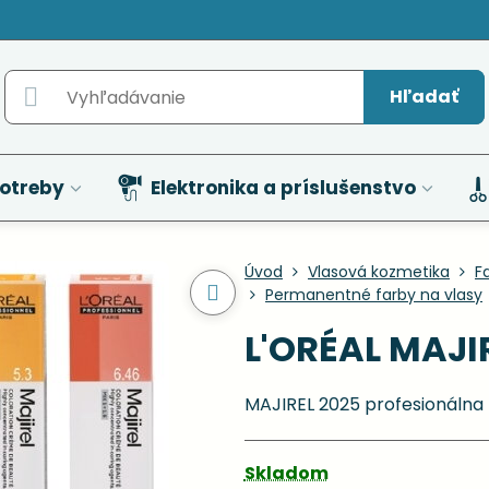
Hľadať
otreby
Elektronika a príslušenstvo
Úvod
Vlasová kozmetika
F
Permanentné farby na vlasy
L'ORÉAL MAJIR
MAJIREL 2025 profesionálna 
Skladom