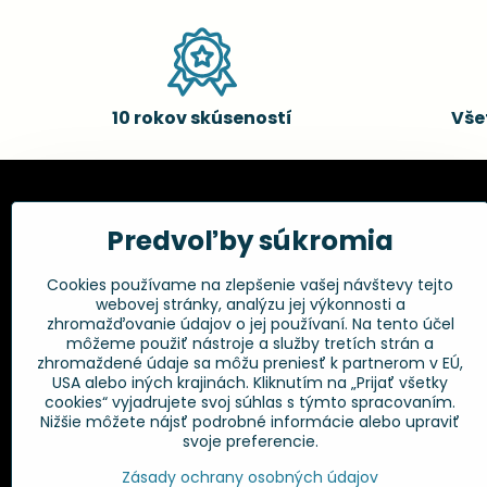
10 rokov skúseností
Vše
Kadernícke potreby, s.r.o.
Všetko 
Predvoľby súkromia
Fakturačné údaje:
Obchodné p
Cookies používame na zlepšenie vašej návštevy tejto
Postup pri r
Kadernícke potreby, s.r.o.
webovej stránky, analýzu jej výkonnosti a
Klincová 37
Odstúpenie 
zhromažďovanie údajov o jej používaní. Na tento účel
821 08 Bratislava
Ochrana os
môžeme použiť nástroje a služby tretích strán a
GPSR
zhromaždené údaje sa môžu preniesť k partnerom v EÚ,
+421 948 014 333
USA alebo iných krajinách. Kliknutím na „Prijať všetky
cookies“ vyjadrujete svoj súhlas s týmto spracovaním.
Nižšie môžete nájsť podrobné informácie alebo upraviť
info​@kadernickepotreby​.sk
svoje preferencie.
Objednávky
Zásady ochrany osobných údajov