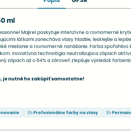
Popis
GPSR
60 ml
sionnel Majirel poskytuje intenzívne a rovnomerné krytie
júcimi látkami zanecháva vlasy hladšie, lesklejšie a lepšie
 miešanie a rovnomerné nanášanie. Farba spoľahlivo kryj
ekom. Inovatívna technológia neutralizujúca zápach aktí
mný zápach až o 64% a zároveň zlepšuje výsledok farbeni
, je nutné ho zakúpiť samostatne!
ónovanie
Profesionálne farby na vlasy
Permane