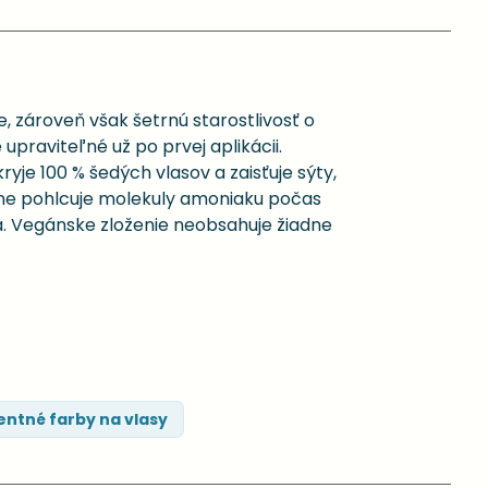
, zároveň však šetrnú starostlivosť o
 upraviteľné už po prvej aplikácii.
e 100 % šedých vlasov a zaisťuje sýty,
vne pohlcuje molekuly amoniaku počas
a. Vegánske zloženie neobsahuje žiadne
ntné farby na vlasy