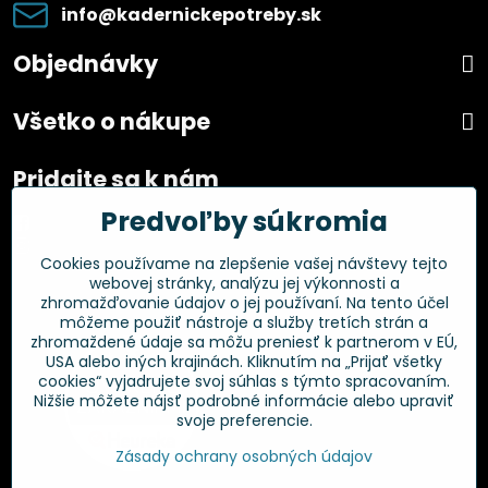
info​@kadernickepotreby​.sk
Objednávky
Všetko o nákupe
Pridajte sa k nám
Predvoľby súkromia
Facebook
Instagram
Cookies používame na zlepšenie vašej návštevy tejto
webovej stránky, analýzu jej výkonnosti a
Overené zákazníkmi
zhromažďovanie údajov o jej používaní. Na tento účel
môžeme použiť nástroje a služby tretích strán a
zhromaždené údaje sa môžu preniesť k partnerom v EÚ,
USA alebo iných krajinách. Kliknutím na „Prijať všetky
cookies“ vyjadrujete svoj súhlas s týmto spracovaním.
Nižšie môžete nájsť podrobné informácie alebo upraviť
svoje preferencie.
Zásady ochrany osobných údajov