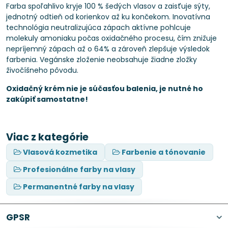
Farba spoľahlivo kryje 100 % šedých vlasov a zaisťuje sýty,
jednotný odtieň od korienkov až ku končekom. Inovatívna
technológia neutralizujúca zápach aktívne pohlcuje
molekuly amoniaku počas oxidačného procesu, čím znižuje
nepríjemný zápach až o 64% a zároveň zlepšuje výsledok
farbenia. Vegánske zloženie neobsahuje žiadne zložky
živočíšneho pôvodu.
Oxidačný krém nie je súčasťou balenia, je nutné ho
zakúpiť samostatne!
Viac z kategórie
Vlasová kozmetika
Farbenie a tónovanie
Profesionálne farby na vlasy
Permanentné farby na vlasy
GPSR