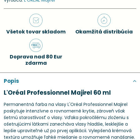
Výrobca:
L'ORÉAL Majirel
Všetok tovar skladom
Okamžitá distribúcia
Doprava nad 80 Eur
zdarma
Popis
L'Oréal Professionnel Majirel 60 ml
Permanentná farba na vlasy L'Oréal Professionnel Majirel
poskytuje intenzívne a rovnomerné krytie, zároveň však
šetrnú starostlivosť o vlasy. Vďaka pokročilému zloženiu s
ošetrujúcimi látkami zanecháva vlasy hladšie, lesklejšie a
lepšie upraviteľné už po prvej aplikácii. Vylepšená krémová
textúra umožňuje ľahké miešanie a rovnomerné nanášanie.