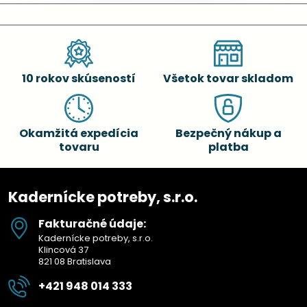
10 rokov skúseností
Všetok tovar skladom
Okamžitá expedícia
Bezpečný nákup a
tovaru
platba
Kadernícke potreby, s.r.o.
Fakturačné údaje:
Kadernícke potreby, s.r.o.
Klincová 37
821 08 Bratislava
+421 948 014 333