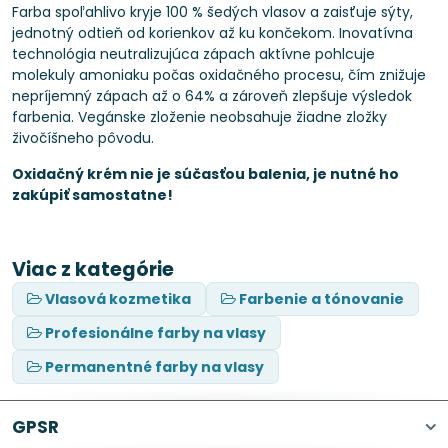
Farba spoľahlivo kryje 100 % šedých vlasov a zaisťuje sýty,
jednotný odtieň od korienkov až ku končekom. Inovatívna
technológia neutralizujúca zápach aktívne pohlcuje
molekuly amoniaku počas oxidačného procesu, čím znižuje
nepríjemný zápach až o 64% a zároveň zlepšuje výsledok
farbenia. Vegánske zloženie neobsahuje žiadne zložky
živočíšneho pôvodu.
Oxidačný krém nie je súčasťou balenia, je nutné ho
zakúpiť samostatne!
Viac z kategórie
Vlasová kozmetika
Farbenie a tónovanie
Profesionálne farby na vlasy
Permanentné farby na vlasy
GPSR