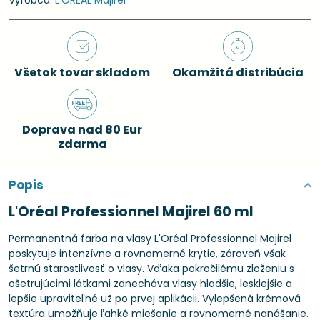
Výrobca:
L'ORÉAL Majirel
Všetok tovar skladom
Okamžitá distribúcia
Doprava nad 80 Eur
zdarma
Popis
L'Oréal Professionnel Majirel 60 ml
Permanentná farba na vlasy L'Oréal Professionnel Majirel
poskytuje intenzívne a rovnomerné krytie, zároveň však
šetrnú starostlivosť o vlasy. Vďaka pokročilému zloženiu s
ošetrujúcimi látkami zanecháva vlasy hladšie, lesklejšie a
lepšie upraviteľné už po prvej aplikácii. Vylepšená krémová
textúra umožňuje ľahké miešanie a rovnomerné nanášanie.