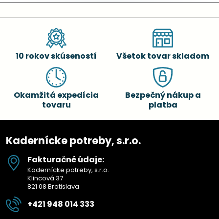
10 rokov skúseností
Všetok tovar skladom
Okamžitá expedícia
Bezpečný nákup a
tovaru
platba
Kadernícke potreby, s.r.o.
Fakturačné údaje:
Kadernícke potreby, s.r.o.
Klincová 37
821 08 Bratislava
+421 948 014 333