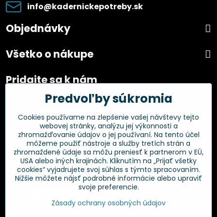
info​@kadernickepotreby​.sk
Objednávky
Všetko o nákupe
Pridajte sa k nám
Predvoľby súkromia
Facebook
Instagram
Cookies používame na zlepšenie vašej návštevy tejto
webovej stránky, analýzu jej výkonnosti a
Overené zákazníkmi
zhromažďovanie údajov o jej používaní. Na tento účel
môžeme použiť nástroje a služby tretích strán a
zhromaždené údaje sa môžu preniesť k partnerom v EÚ,
USA alebo iných krajinách. Kliknutím na „Prijať všetky
cookies“ vyjadrujete svoj súhlas s týmto spracovaním.
Nižšie môžete nájsť podrobné informácie alebo upraviť
svoje preferencie.
Zásady ochrany osobných údajov