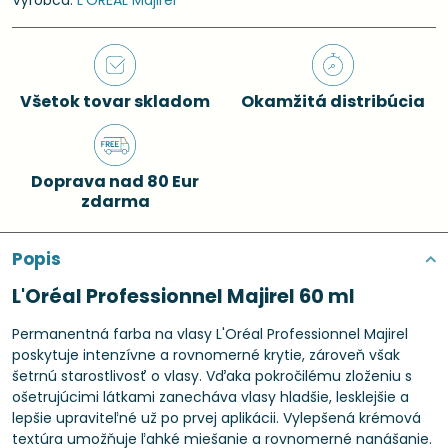
Výrobca:
L'ORÉAL Majirel
Všetok tovar skladom
Okamžitá distribúcia
Doprava nad 80 Eur
zdarma
Popis
L'Oréal Professionnel Majirel 60 ml
Permanentná farba na vlasy L'Oréal Professionnel Majirel
poskytuje intenzívne a rovnomerné krytie, zároveň však
šetrnú starostlivosť o vlasy. Vďaka pokročilému zloženiu s
ošetrujúcimi látkami zanecháva vlasy hladšie, lesklejšie a
lepšie upraviteľné už po prvej aplikácii. Vylepšená krémová
textúra umožňuje ľahké miešanie a rovnomerné nanášanie.