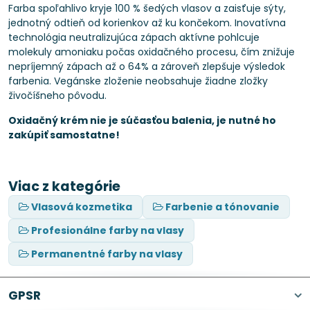
Farba spoľahlivo kryje 100 % šedých vlasov a zaisťuje sýty,
jednotný odtieň od korienkov až ku končekom. Inovatívna
technológia neutralizujúca zápach aktívne pohlcuje
molekuly amoniaku počas oxidačného procesu, čím znižuje
nepríjemný zápach až o 64% a zároveň zlepšuje výsledok
farbenia. Vegánske zloženie neobsahuje žiadne zložky
živočíšneho pôvodu.
Oxidačný krém nie je súčasťou balenia, je nutné ho
zakúpiť samostatne!
Viac z kategórie
Vlasová kozmetika
Farbenie a tónovanie
Profesionálne farby na vlasy
Permanentné farby na vlasy
GPSR