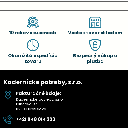
10 rokov skúseností
Všetok tovar skladom
Okamžitá expedícia
Bezpečný nákup a
tovaru
platba
Kadernícke potreby, s.r.o.
Fakturačné údaje:
Kadernícke potreby, s.r.o.
Klincová 37
821 08 Bratislava
+421 948 014 333