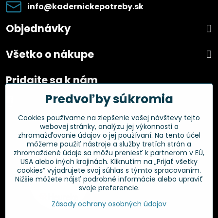
info​@kadernickepotreby​.sk
Objednávky
Všetko o nákupe
Pridajte sa k nám
Predvoľby súkromia
Facebook
Instagram
Cookies používame na zlepšenie vašej návštevy tejto
webovej stránky, analýzu jej výkonnosti a
Overené zákazníkmi
zhromažďovanie údajov o jej používaní. Na tento účel
môžeme použiť nástroje a služby tretích strán a
zhromaždené údaje sa môžu preniesť k partnerom v EÚ,
USA alebo iných krajinách. Kliknutím na „Prijať všetky
cookies“ vyjadrujete svoj súhlas s týmto spracovaním.
Nižšie môžete nájsť podrobné informácie alebo upraviť
svoje preferencie.
Zásady ochrany osobných údajov