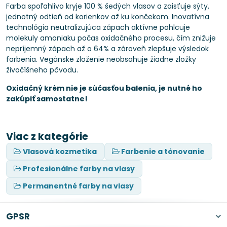
Farba spoľahlivo kryje 100 % šedých vlasov a zaisťuje sýty,
jednotný odtieň od korienkov až ku končekom. Inovatívna
technológia neutralizujúca zápach aktívne pohlcuje
molekuly amoniaku počas oxidačného procesu, čím znižuje
nepríjemný zápach až o 64% a zároveň zlepšuje výsledok
farbenia. Vegánske zloženie neobsahuje žiadne zložky
živočíšneho pôvodu.
Oxidačný krém nie je súčasťou balenia, je nutné ho
zakúpiť samostatne!
Viac z kategórie
Vlasová kozmetika
Farbenie a tónovanie
Profesionálne farby na vlasy
Permanentné farby na vlasy
GPSR