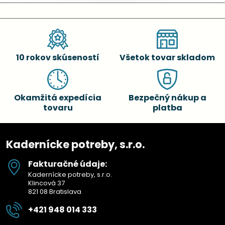
10 rokov skúseností
Všetok tovar skladom
Okamžitá expedícia
Bezpečný nákup a
tovaru
platba
Kadernícke potreby, s.r.o.
Fakturačné údaje:
Kadernícke potreby, s.r.o.
Klincová 37
821 08 Bratislava
+421 948 014 333