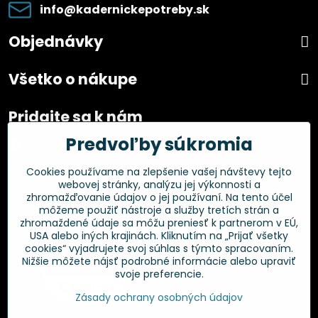
info​@kadernickepotreby​.sk
Objednávky
Všetko o nákupe
Pridajte sa k nám
Predvoľby súkromia
Facebook
Instagram
Cookies používame na zlepšenie vašej návštevy tejto
webovej stránky, analýzu jej výkonnosti a
Overené zákazníkmi
zhromažďovanie údajov o jej používaní. Na tento účel
môžeme použiť nástroje a služby tretích strán a
zhromaždené údaje sa môžu preniesť k partnerom v EÚ,
USA alebo iných krajinách. Kliknutím na „Prijať všetky
cookies“ vyjadrujete svoj súhlas s týmto spracovaním.
Nižšie môžete nájsť podrobné informácie alebo upraviť
svoje preferencie.
Zásady ochrany osobných údajov