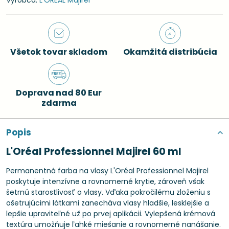
Výrobca:
L'ORÉAL Majirel
Všetok tovar skladom
Okamžitá distribúcia
Doprava nad 80 Eur
zdarma
Popis
L'Oréal Professionnel Majirel 60 ml
Permanentná farba na vlasy L'Oréal Professionnel Majirel
poskytuje intenzívne a rovnomerné krytie, zároveň však
šetrnú starostlivosť o vlasy. Vďaka pokročilému zloženiu s
ošetrujúcimi látkami zanecháva vlasy hladšie, lesklejšie a
lepšie upraviteľné už po prvej aplikácii. Vylepšená krémová
textúra umožňuje ľahké miešanie a rovnomerné nanášanie.