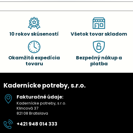
10 rokov skúseností
Všetok tovar skladom
Okamžitá expedícia
Bezpečný nákup a
tovaru
platba
Kadernícke potreby, s.r.o.
Fakturačné údaje:
Kadernícke potreby, s.r.o.
Klincová 37
821 08 Bratislava
+421 948 014 333