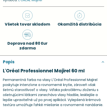
Výrobca:
L'ORÉAL Majirel
Všetok tovar skladom
Okamžitá distribúcia
Doprava nad 80 Eur
zdarma
Popis
L'Oréal Professionnel Majirel 60 ml
Permanentná farba na vlasy L'Oréal Professionnel Majirel
poskytuje intenzívne a rovnomerné krytie, zároveň však
šetrnú starostlivosť o vlasy. Vďaka pokročilému zloženiu s
ošetrujúcimi látkami zanecháva vlasy hladšie, lesklejšie a
lepšie upraviteľné už po prvej aplikácii. Vylepšená krémová
textúra umožňuje ľahké miešanie a rovnomerné nanášanie.