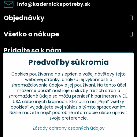
info​@kadernickepotreby​.sk
Objednávky
Všetko o nákupe
Pridajte sa k nám
Predvoľby súkromia
Facebook
Instagram
Cookies používame na zlepšenie vašej návštevy tejto
webovej stránky, analýzu jej výkonnosti a
Overené zákazníkmi
zhromažďovanie údajov o jej používaní. Na tento účel
môžeme použiť nástroje a služby tretích strán a
zhromaždené údaje sa môžu preniesť k partnerom v EÚ,
USA alebo iných krajinách. Kliknutím na „Prijať všetky
cookies“ vyjadrujete svoj súhlas s týmto spracovaním.
Nižšie môžete nájsť podrobné informácie alebo upraviť
svoje preferencie.
Zásady ochrany osobných údajov