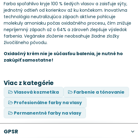
Farba spoľahlivo kryje 100 % šedých vlasov a zaisťuje sýty,
jednotný odtieň od korienkov až ku končekom. Inovatívna
technológia neutralizujúca zápach aktívne pohlcuje
molekuly amoniaku počas oxidačného procesu, čím znižuje
nepríjemný zápach až o 64% a zároveň zlepšuje výsledok
farbenia. Vegánske zloženie neobsahuje žiadne zložky
živočíšneho pôvodu.
Oxidačný krém nie je súčasťou balenia, je nutné ho
zakúpiť samostatne!
Viac z kategórie
Vlasová kozmetika
Farbenie a tónovanie
Profesionálne farby na vlasy
Permanentné farby na vlasy
GPSR