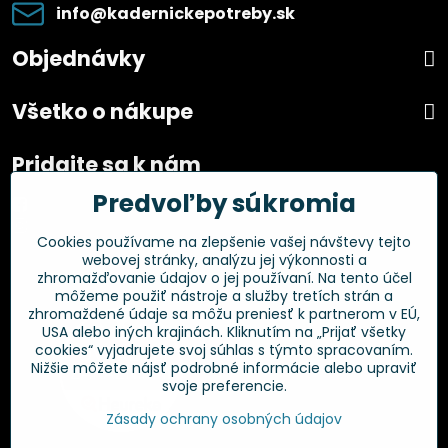
info​@kadernickepotreby​.sk
Objednávky
Všetko o nákupe
Pridajte sa k nám
Predvoľby súkromia
Facebook
Instagram
Cookies používame na zlepšenie vašej návštevy tejto
webovej stránky, analýzu jej výkonnosti a
Overené zákazníkmi
zhromažďovanie údajov o jej používaní. Na tento účel
môžeme použiť nástroje a služby tretích strán a
zhromaždené údaje sa môžu preniesť k partnerom v EÚ,
USA alebo iných krajinách. Kliknutím na „Prijať všetky
cookies“ vyjadrujete svoj súhlas s týmto spracovaním.
Nižšie môžete nájsť podrobné informácie alebo upraviť
svoje preferencie.
Zásady ochrany osobných údajov