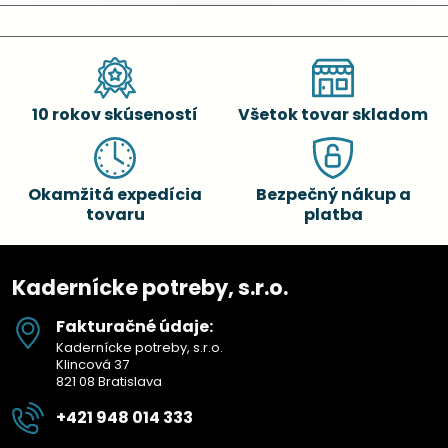
10 rokov skúseností
Všetok tovar skladom
Okamžitá expedícia
Bezpečný nákup a
tovaru
platba
Kadernícke potreby, s.r.o.
Fakturačné údaje:
Kadernícke potreby, s.r.o.
Klincová 37
821 08 Bratislava
+421 948 014 333