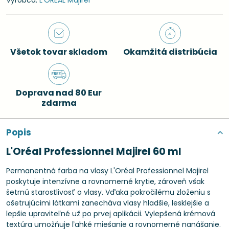
Výrobca:
L'ORÉAL Majirel
Všetok tovar skladom
Okamžitá distribúcia
Doprava nad 80 Eur
zdarma
Popis
L'Oréal Professionnel Majirel 60 ml
Permanentná farba na vlasy L'Oréal Professionnel Majirel
poskytuje intenzívne a rovnomerné krytie, zároveň však
šetrnú starostlivosť o vlasy. Vďaka pokročilému zloženiu s
ošetrujúcimi látkami zanecháva vlasy hladšie, lesklejšie a
lepšie upraviteľné už po prvej aplikácii. Vylepšená krémová
textúra umožňuje ľahké miešanie a rovnomerné nanášanie.