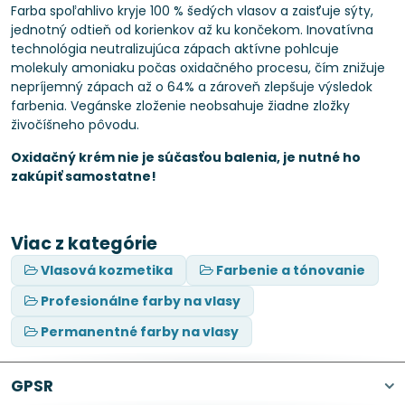
Farba spoľahlivo kryje 100 % šedých vlasov a zaisťuje sýty,
jednotný odtieň od korienkov až ku končekom. Inovatívna
technológia neutralizujúca zápach aktívne pohlcuje
molekuly amoniaku počas oxidačného procesu, čím znižuje
nepríjemný zápach až o 64% a zároveň zlepšuje výsledok
farbenia. Vegánske zloženie neobsahuje žiadne zložky
živočíšneho pôvodu.
Oxidačný krém nie je súčasťou balenia, je nutné ho
zakúpiť samostatne!
Viac z kategórie
Vlasová kozmetika
Farbenie a tónovanie
Profesionálne farby na vlasy
Permanentné farby na vlasy
GPSR