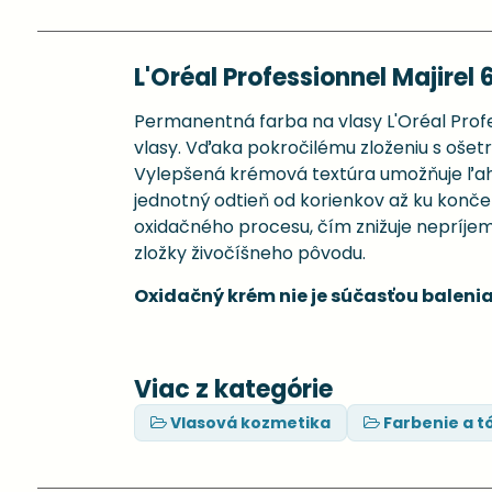
L'Oréal Professionnel Majirel 
Permanentná farba na vlasy L'Oréal Profes
vlasy. Vďaka pokročilému zloženiu s ošetru
Vylepšená krémová textúra umožňuje ľahké
jednotný odtieň od korienkov až ku konč
oxidačného procesu, čím znižuje nepríje
zložky živočíšneho pôvodu.
Oxidačný krém nie je súčasťou balenia
Viac z kategórie
Vlasová kozmetika
Farbenie a t