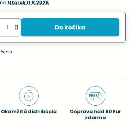
ňa:
Utorok
11.8.2026
Do košíka
učenia
Okamžitá distribúcia
Doprava nad 80 Eur
zdarma