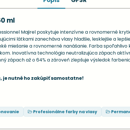
Popis
GPSR
60 ml
sionnel Majirel poskytuje intenzívne a rovnomerné krytie
júcimi látkami zanecháva vlasy hladšie, lesklejšie a lepšie
 miešanie a rovnomerné nanášanie. Farba spoľahlivo kryj
ekom. Inovatívna technológia neutralizujúca zápach aktí
mný zápach až o 64% a zároveň zlepšuje výsledok farbeni
, je nutné ho zakúpiť samostatne!
ónovanie
Profesionálne farby na vlasy
Permane