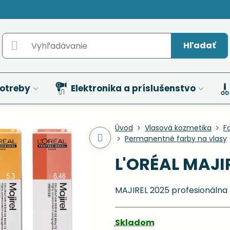
Hľadať
otreby
Elektronika a príslušenstvo
Úvod
Vlasová kozmetika
F
Permanentné farby na vlasy
L'ORÉAL MAJIR
MAJIREL 2025 profesionálna 
Skladom