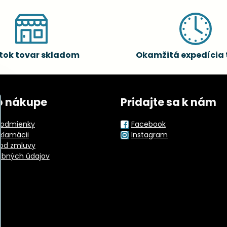
tok tovar skladom
Okamžitá expedícia 
o nákupe
Pridajte sa k nám
odmienky
Facebook
eklamácii
Instagram
od zmluvy
obných údajov