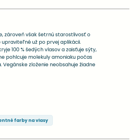
, zároveň však šetrnú starostlivosť o
 upraviteľné už po prvej aplikácii.
e 100 % šedých vlasov a zaisťuje sýty,
vne pohlcuje molekuly amoniaku počas
a. Vegánske zloženie neobsahuje žiadne
ntné farby na vlasy