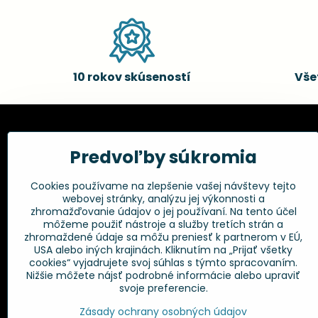
10 rokov skúseností
Vše
Kadernícke potreby, s.r.o.
Všetko 
Predvoľby súkromia
Fakturačné údaje:
Obchodné p
Cookies používame na zlepšenie vašej návštevy tejto
Postup pri r
Kadernícke potreby, s.r.o.
webovej stránky, analýzu jej výkonnosti a
Klincová 37
Odstúpenie 
zhromažďovanie údajov o jej používaní. Na tento účel
821 08 Bratislava
Ochrana os
môžeme použiť nástroje a služby tretích strán a
GPSR
zhromaždené údaje sa môžu preniesť k partnerom v EÚ,
+421 948 014 333
USA alebo iných krajinách. Kliknutím na „Prijať všetky
cookies“ vyjadrujete svoj súhlas s týmto spracovaním.
Nižšie môžete nájsť podrobné informácie alebo upraviť
info​@kadernickepotreby​.sk
svoje preferencie.
Objednávky
Zásady ochrany osobných údajov