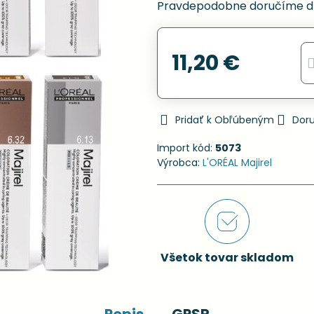
Pravdepodobne doručíme d
11,20 €
Pridať k Obľúbeným
Dor
Import kód:
5073
Výrobca:
L'ORÉAL Majirel
Všetok tovar skladom