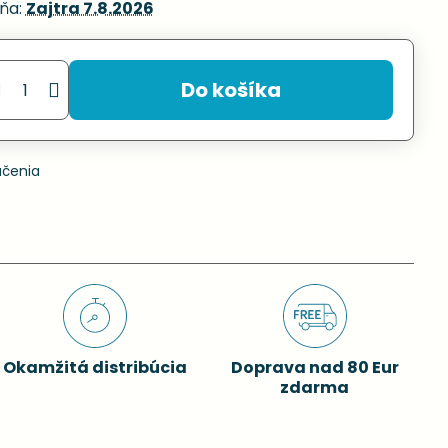
ňa:
Zajtra
7.8.2026
Do košíka
učenia
Okamžitá distribúcia
Doprava nad 80 Eur
zdarma