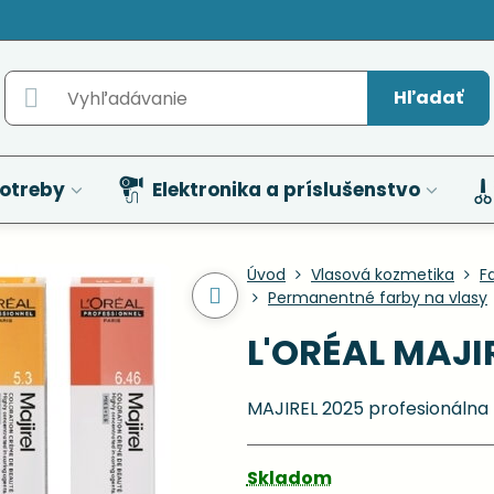
Hľadať
otreby
Elektronika a príslušenstvo
Úvod
Vlasová kozmetika
F
Permanentné farby na vlasy
L'ORÉAL MAJIR
MAJIREL 2025 profesionálna 
Skladom