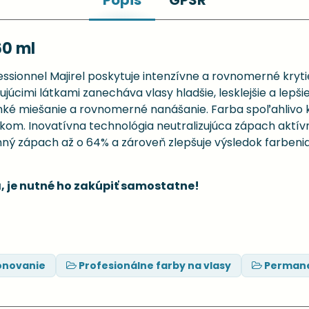
Popis
GPSR
60 ml
sionnel Majirel poskytuje intenzívne a rovnomerné krytie
júcimi látkami zanecháva vlasy hladšie, lesklejšie a lepšie
 miešanie a rovnomerné nanášanie. Farba spoľahlivo kryj
ekom. Inovatívna technológia neutralizujúca zápach aktí
mný zápach až o 64% a zároveň zlepšuje výsledok farbeni
, je nutné ho zakúpiť samostatne!
ónovanie
Profesionálne farby na vlasy
Permane