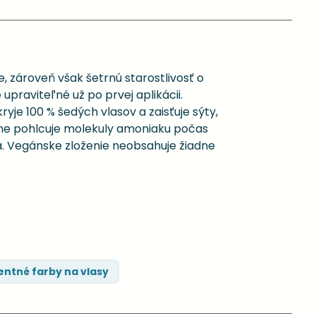
, zároveň však šetrnú starostlivosť o
 upraviteľné už po prvej aplikácii.
e 100 % šedých vlasov a zaisťuje sýty,
vne pohlcuje molekuly amoniaku počas
a. Vegánske zloženie neobsahuje žiadne
ntné farby na vlasy