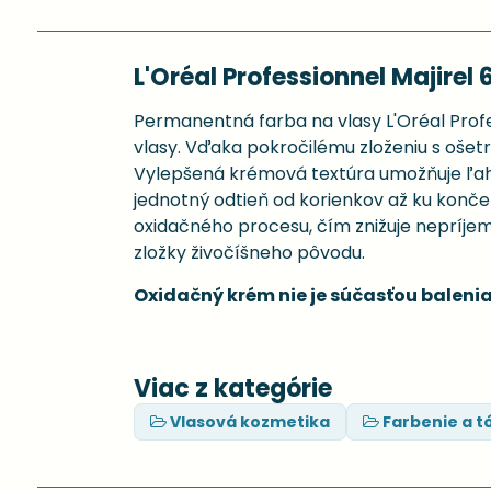
L'Oréal Professionnel Majirel 
Permanentná farba na vlasy L'Oréal Profes
vlasy. Vďaka pokročilému zloženiu s ošetru
Vylepšená krémová textúra umožňuje ľahké
jednotný odtieň od korienkov až ku konč
oxidačného procesu, čím znižuje nepríje
zložky živočíšneho pôvodu.
Oxidačný krém nie je súčasťou balenia
Viac z kategórie
Vlasová kozmetika
Farbenie a t