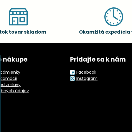
tok tovar skladom
Okamžitá expedícia 
o nákupe
Pridajte sa k nám
odmienky
Facebook
eklamácii
Instagram
od zmluvy
obných údajov