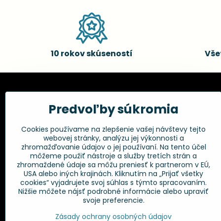
10 rokov skúseností
Vše
Kadernícke potreby, s.r.o.
Všetko 
Predvoľby súkromia
Fakturačné údaje:
Obchodné p
Cookies používame na zlepšenie vašej návštevy tejto
Postup pri r
Kadernícke potreby, s.r.o.
webovej stránky, analýzu jej výkonnosti a
Klincová 37
Odstúpenie 
zhromažďovanie údajov o jej používaní. Na tento účel
821 08 Bratislava
Ochrana os
môžeme použiť nástroje a služby tretích strán a
GPSR
zhromaždené údaje sa môžu preniesť k partnerom v EÚ,
+421 948 014 333
USA alebo iných krajinách. Kliknutím na „Prijať všetky
cookies“ vyjadrujete svoj súhlas s týmto spracovaním.
Nižšie môžete nájsť podrobné informácie alebo upraviť
info​@kadernickepotreby​.sk
svoje preferencie.
Objednávky
Zásady ochrany osobných údajov