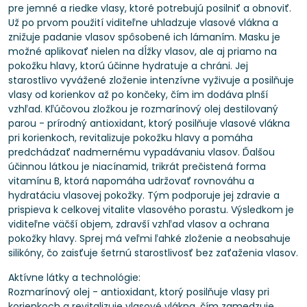
pre jemné a riedke vlasy, ktoré potrebujú posilniť a obnoviť.
Už po prvom použití viditeľne uhladzuje vlasové vlákna a
znižuje padanie vlasov spôsobené ich lámaním. Masku je
možné aplikovať nielen na dĺžky vlasov, ale aj priamo na
pokožku hlavy, ktorú účinne hydratuje a chráni. Jej
starostlivo vyvážené zloženie intenzívne vyživuje a posilňuje
vlasy od korienkov až po končeky, čím im dodáva plnší
vzhľad. Kľúčovou zložkou je rozmarínový olej destilovaný
parou - prírodný antioxidant, ktorý posilňuje vlasové vlákna
pri korienkoch, revitalizuje pokožku hlavy a pomáha
predchádzať nadmernému vypadávaniu vlasov. Ďalšou
účinnou látkou je niacínamid, trikrát prečistená forma
vitamínu B, ktorá napomáha udržovať rovnováhu a
hydratáciu vlasovej pokožky. Tým podporuje jej zdravie a
prispieva k celkovej vitalite vlasového porastu. Výsledkom je
viditeľne väčší objem, zdravší vzhľad vlasov a ochrana
pokožky hlavy. Sprej má veľmi ľahké zloženie a neobsahuje
silikóny, čo zaisťuje šetrnú starostlivosť bez zaťaženia vlasov.
Aktívne látky a technológie:
Rozmarínový olej - antioxidant, ktorý posilňuje vlasy pri
korienkoch a revitalizuje vlasové vlákna, čím zamedzuje