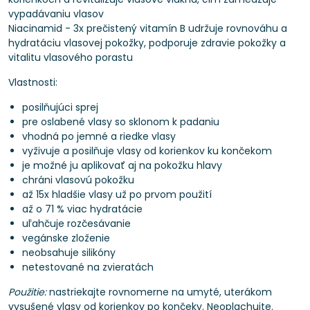
vypadávaniu vlasov
Niacinamid - 3x prečistený vitamín B udržuje rovnováhu a
hydratáciu vlasovej pokožky, podporuje zdravie pokožky a
vitalitu vlasového porastu
Vlastnosti:
posilňujúci sprej
pre oslabené vlasy so sklonom k ​​padaniu
vhodná po jemné a riedke vlasy
vyživuje a posilňuje vlasy od korienkov ku končekom
je možné ju aplikovať aj na pokožku hlavy
chráni vlasovú pokožku
až 15x hladšie vlasy už po prvom použití
až o 71 % viac hydratácie
uľahčuje rozčesávanie
vegánske zloženie
neobsahuje silikóny
netestované na zvieratách
Použitie:
nastriekajte rovnomerne na umyté, uterákom
vysušené vlasy od korienkov po končeky. Neoplachujte.