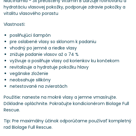
Niacínamid - 3x prečistený vitamín B udržuje rovnováhu a
hydratáciu vlasovej pokožky, podporuje zdravie pokožky a
vitalitu vlasového porastu
Vlastnosti:
posilňujúci šampón
pre oslabené vlasy so sklonom k ​​padaniu
vhodný po jemné a riedke vlasy
znižuje padanie vlasov až o 74 %
vyživuje a posilňuje vlasy od korienkov ku končekom
revitalizuje a hydratuje pokožku hlavy
vegánske zloženie
neobsahuje silikóny
netestované na zvieratách
Použitie: naneste na mokré vlasy a jemne vmasírujte.
Dôkladne opláchnite. Pokračujte kondicionérom Biolage Full
Rescue.
Tip: Pre maximálny účinok odporúčame používať kompletný
rad Biolage Full Rescue.