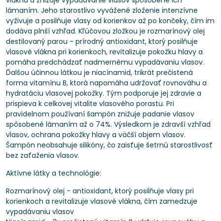
vlákna a znižuje vypadávanie vlasov spôsobené ich
lámaním. Jeho starostlivo vyvážené zloženie intenzívne
vyživuje a posilňuje vlasy od korienkov až po končeky, čím im
dodáva plnší vzhľad. Kľúčovou zložkou je rozmarínový olej
destilovaný parou - prírodný antioxidant, ktorý posilňuje
vlasové vlákna pri korienkoch, revitalizuje pokožku hlavy a
pomáha predchádzať nadmernému vypadávaniu vlasov.
Ďalšou účinnou látkou je niacínamid, trikrát prečistená
forma vitamínu B, ktorá napomáha udržovať rovnováhu a
hydratáciu vlasovej pokožky. Tým podporuje jej zdravie a
prispieva k celkovej vitalite vlasového porastu. Pri
pravidelnom používaní šampón znižuje padanie vlasov
spôsobené lámaním až o 74%. Výsledkom je zdravší vzhľad
vlasov, ochrana pokožky hlavy a väčší objem vlasov.
Šampón neobsahuje silikóny, čo zaisťuje šetrnú starostlivosť
bez zaťaženia vlasov.
Aktívne látky a technológie:
Rozmarínový olej - antioxidant, ktorý posilňuje vlasy pri
korienkoch a revitalizuje vlasové vlákna, čím zamedzuje
vypadávaniu vlasov