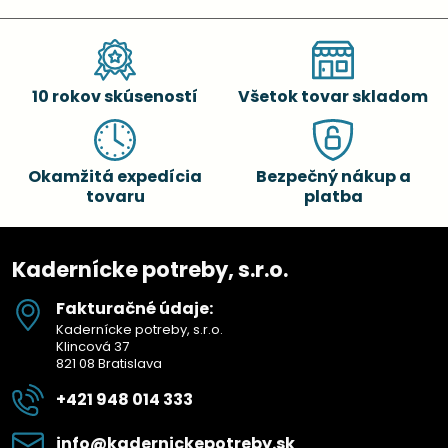
10 rokov skúseností
Všetok tovar skladom
Okamžitá expedícia
Bezpečný nákup a
tovaru
platba
Kadernícke potreby, s.r.o.
Fakturačné údaje:
Kadernícke potreby, s.r.o.
Klincová 37
821 08 Bratislava
+421 948 014 333
info​@kadernickepotreby​.sk