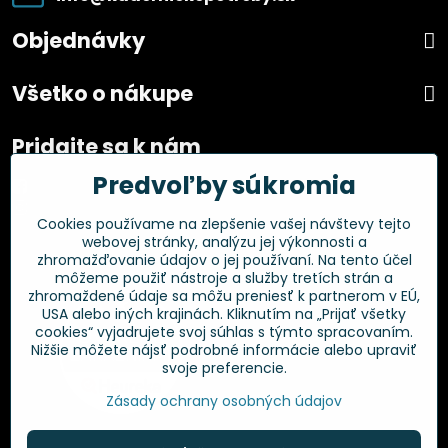
Objednávky
Všetko o nákupe
Pridajte sa k nám
Predvoľby súkromia
Facebook
Instagram
Cookies používame na zlepšenie vašej návštevy tejto
webovej stránky, analýzu jej výkonnosti a
Overené zákazníkmi
zhromažďovanie údajov o jej používaní. Na tento účel
môžeme použiť nástroje a služby tretích strán a
zhromaždené údaje sa môžu preniesť k partnerom v EÚ,
USA alebo iných krajinách. Kliknutím na „Prijať všetky
cookies“ vyjadrujete svoj súhlas s týmto spracovaním.
Nižšie môžete nájsť podrobné informácie alebo upraviť
svoje preferencie.
Zásady ochrany osobných údajov