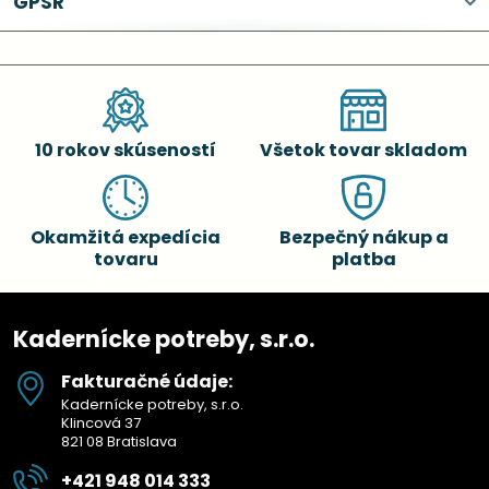
GPSR
10 rokov skúseností
Všetok tovar skladom
Okamžitá expedícia
Bezpečný nákup a
tovaru
platba
Kadernícke potreby, s.r.o.
Fakturačné údaje:
Kadernícke potreby, s.r.o.
Klincová 37
821 08 Bratislava
+421 948 014 333