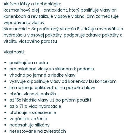
Aktívne látky a technológie:
Rozmarínový olej - antioxidant, ktorý posilňuje vlasy pri
korienkoch a revitalizuje vlasové vlákna, čím zamedzuje
vypadávaniu vlasov
Niacinamid - 3x prečistený vitamín B udržuje rovnováhu a
hydratáciu vlasovej pokožky, podporuje zdravie pokožky a
vitalitu vlasového porastu
Vlastnosti:
posilňujúca maska
pre oslabené vlasy so sklonom k ​​padaniu
vhodná po jemné a riedke vlasy
vyživuje a posilňuje vlasy od korienkov ku končekom
je možné ju aplikovať aj na pokožku hlavy
chráni vlasovú pokožku
až 15x hladšie vlasy už po prvom použití
až o 71 % viac hydratácie
uľahčuje rozčesávanie
vegánske zloženie
neobsahuje silikóny
netestované na zvieratách