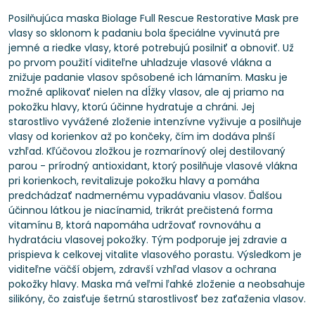
Posilňujúca maska ​​Biolage Full Rescue Restorative Mask pre
vlasy so sklonom k ​​padaniu bola špeciálne vyvinutá pre
jemné a riedke vlasy, ktoré potrebujú posilniť a obnoviť. Už
po prvom použití viditeľne uhladzuje vlasové vlákna a
znižuje padanie vlasov spôsobené ich lámaním. Masku je
možné aplikovať nielen na dĺžky vlasov, ale aj priamo na
pokožku hlavy, ktorú účinne hydratuje a chráni. Jej
starostlivo vyvážené zloženie intenzívne vyživuje a posilňuje
vlasy od korienkov až po končeky, čím im dodáva plnší
vzhľad. Kľúčovou zložkou je rozmarínový olej destilovaný
parou - prírodný antioxidant, ktorý posilňuje vlasové vlákna
pri korienkoch, revitalizuje pokožku hlavy a pomáha
predchádzať nadmernému vypadávaniu vlasov. Ďalšou
účinnou látkou je niacínamid, trikrát prečistená forma
vitamínu B, ktorá napomáha udržovať rovnováhu a
hydratáciu vlasovej pokožky. Tým podporuje jej zdravie a
prispieva k celkovej vitalite vlasového porastu. Výsledkom je
viditeľne väčší objem, zdravší vzhľad vlasov a ochrana
pokožky hlavy. Maska má veľmi ľahké zloženie a neobsahuje
silikóny, čo zaisťuje šetrnú starostlivosť bez zaťaženia vlasov.