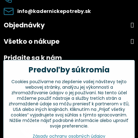
info​@kadernickepotreby​.sk
Objednávky
Všetko o nákupe
Pridajte sa k nám
Predvoľby súkromia
Facebook
Instagram
Cookies používame na zlepšenie vašej návštevy tejto
webovej stránky, analýzu jej výkonnosti a
Overené zákazníkmi
zhromažďovanie údajov o jej používaní. Na tento účel
môžeme použiť nástroje a služby tretích strán a
zhromaždené údaje sa môžu preniesť k partnerom v EÚ,
USA alebo iných krajinách. Kliknutím na „Prijať všetky
cookies“ vyjadrujete svoj súhlas s týmto spracovaním.
Nižšie môžete nájsť podrobné informácie alebo upraviť
svoje preferencie.
Zásady ochrany osobných údajov