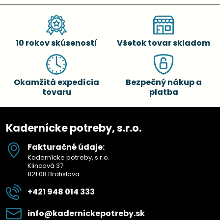
10 rokov skúseností
Všetok tovar skladom
Okamžitá expedícia
Bezpečný nákup a
tovaru
platba
Kadernícke potreby, s.r.o.
Fakturačné údaje:
Kadernícke potreby, s.r.o.
Klincová 37
821 08 Bratislava
+421 948 014 333
info​@kadernickepotreby​.sk