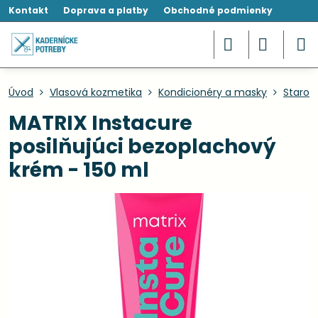
Kontakt
Doprava a platby
Obchodné podmienky
Úvod
Vlasová kozmetika
Kondicionéry a masky
Starost
MATRIX Instacure
posilňujúci bezoplachový
krém - 150 ml