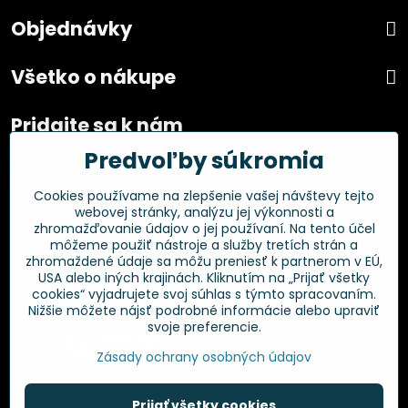
Objednávky
Všetko o nákupe
Pridajte sa k nám
Predvoľby súkromia
Facebook
Instagram
Cookies používame na zlepšenie vašej návštevy tejto
webovej stránky, analýzu jej výkonnosti a
Overené zákazníkmi
zhromažďovanie údajov o jej používaní. Na tento účel
môžeme použiť nástroje a služby tretích strán a
zhromaždené údaje sa môžu preniesť k partnerom v EÚ,
USA alebo iných krajinách. Kliknutím na „Prijať všetky
cookies“ vyjadrujete svoj súhlas s týmto spracovaním.
Nižšie môžete nájsť podrobné informácie alebo upraviť
svoje preferencie.
Zásady ochrany osobných údajov
Prijať všetky cookies