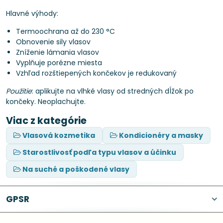
Hlavné výhody:
Termoochrana až do 230 °C
Obnovenie sily vlasov
Zníženie lámania vlasov
Vyplňuje porézne miesta
Vzhľad rozštiepených končekov je redukovaný
Použitie
: aplikujte na vlhké vlasy od stredných dĺžok po
končeky. Neoplachujte.
Viac z kategórie
Vlasová kozmetika
Kondicionéry a masky
Starostlivosť podľa typu vlasov a účinku
Na suché a poškodené vlasy
GPSR